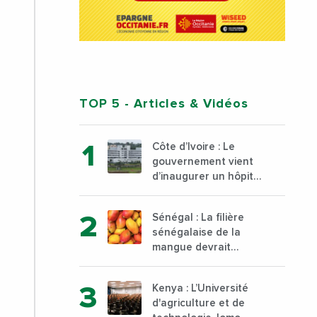
TOP 5
- Articles & Vidéos
Côte d’Ivoire : Le
gouvernement vient
d’inaugurer un hôpital
général à Yopougon
commune d’Abidjan,
Sénégal : La filière
au sud du pays
sénégalaise de la
mangue devrait
dépasser son record
d’exportation avec 30
Kenya : L’Université
000 tonnes produites
d'agriculture et de