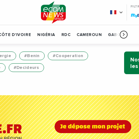
FILT
My
CÔTE D'IVOIRE
NIGÉRIA
RDC
CAMEROUN
GABON
BÉN
ergie
#Benin
#Cooperation
Nos
les
e
#Decideurs