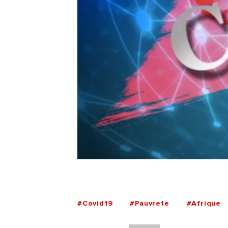
#Covid19
#Pauvrete
#Afrique