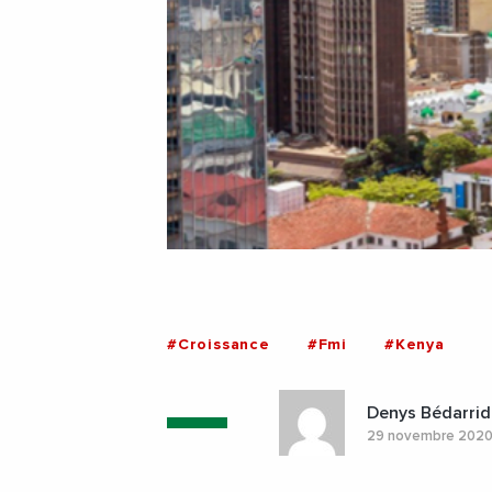
#Croissance
#Fmi
#Kenya
Denys Bédarrid
29 novembre 202