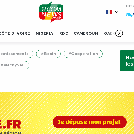
FILT
My
CÔTE D'IVOIRE
NIGÉRIA
RDC
CAMEROUN
GABON
BÉN
vestissements
#Benin
#Cooperation
Nos
les
#MackySall