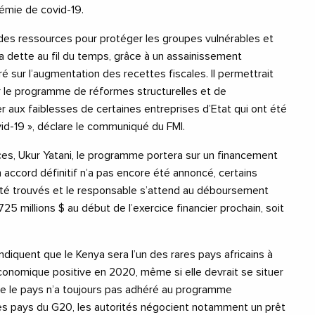
émie de covid-19.
des ressources pour protéger les groupes vulnérables et
e la dette au fil du temps, grâce à un assainissement
é sur l’augmentation des recettes fiscales. Il permettrait
 le programme de réformes structurelles et de
 aux faiblesses de certaines entreprises d’Etat qui ont été
id-19 », déclare le communiqué du FMI.
ces, Ukur Yatani, le programme portera sur un financement
 un accord définitif n’a pas encore été annoncé, certains
été trouvés et le responsable s’attend au déboursement
5 millions $ au début de l’exercice financier prochain, soit
indiquent que le Kenya sera l’un des rares pays africains à
conomique positive en 2020, même si elle devrait se situer
e le pays n’a toujours pas adhéré au programme
es pays du G20, les autorités négocient notamment un prêt