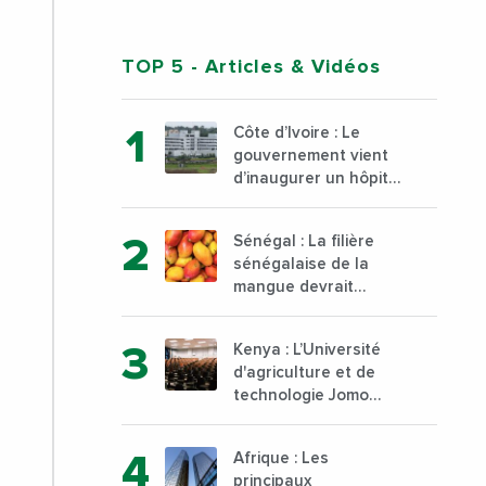
TOP 5
- Articles & Vidéos
Côte d’Ivoire : Le
gouvernement vient
d’inaugurer un hôpital
général à Yopougon
commune d’Abidjan,
Sénégal : La filière
au sud du pays
sénégalaise de la
mangue devrait
dépasser son record
d’exportation avec 30
Kenya : L’Université
000 tonnes produites
d'agriculture et de
technologie Jomo
Kenyatta va ouvrir un
institut supérieur de
Afrique : Les
formation technique
principaux