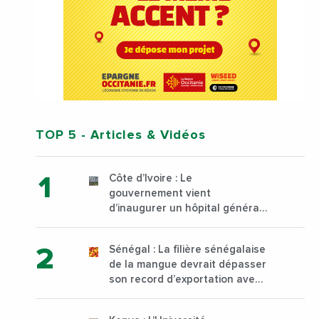
TOP 5
- Articles & Vidéos
Côte d’Ivoire : Le
gouvernement vient
d’inaugurer un hôpital général
à Yopougon commune
d’Abidjan, au sud du pays
Sénégal : La filière sénégalaise
de la mangue devrait dépasser
son record d’exportation avec
30 000 tonnes produites