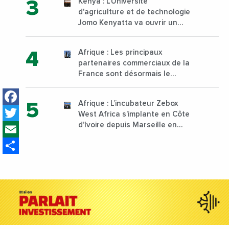
Kenya : L’Université
d'agriculture et de technologie
Jomo Kenyatta va ouvrir un
institut supérieur de formation
technique et professionnelle
Afrique : Les principaux
sur son campus de Karen à
partenaires commerciaux de la
Nairobi dès janvier 2023
France sont désormais le
Nigeria, l’Angola et l’Afrique du
Facebook
Sud
Afrique : L’incubateur Zebox
Twitter
West Africa s’implante en Côte
Email
d’Ivoire depuis Marseille en
France
Share