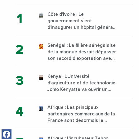
Côte d’Ivoire : Le
gouvernement vient
d’inaugurer un hôpital général
à Yopougon commune
d’Abidjan, au sud du pays
Sénégal : La filière sénégalaise
de la mangue devrait dépasser
son record d’exportation avec
30 000 tonnes produites
Kenya : L’Université
d'agriculture et de technologie
Jomo Kenyatta va ouvrir un
institut supérieur de formation
technique et professionnelle
Afrique : Les principaux
sur son campus de Karen à
partenaires commerciaux de la
Nairobi dès janvier 2023
France sont désormais le
Nigeria, l’Angola et l’Afrique du
Facebook
Sud
Afrique : L’incubateur Zebox