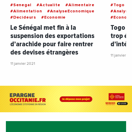
#Senegal
#Actualite
#Alimentaire
#Togo
#Alimentation
#AnalyseEconomique
#Analyse
#Decideurs
#Economie
#Econom
Le Sénégal met fin à la
Togo : 
suspension des exportations
trop él
d’arachide pour faire rentrer
d’intér
des devises étrangères
11 janvier 20
11 janvier 2021