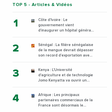
TOP 5
- Articles & Vidéos
Côte d’Ivoire : Le
gouvernement vient
d’inaugurer un hôpital général
à Yopougon commune
d’Abidjan, au sud du pays
Sénégal : La filière sénégalaise
de la mangue devrait dépasser
son record d’exportation avec
30 000 tonnes produites
Kenya : L’Université
d'agriculture et de technologie
Jomo Kenyatta va ouvrir un
institut supérieur de formation
technique et professionnelle
Afrique : Les principaux
sur son campus de Karen à
partenaires commerciaux de la
Nairobi dès janvier 2023
France sont désormais le
Nigeria, l’Angola et l’Afrique du