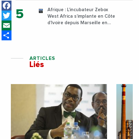
Facebook
Sud
Afrique : L’incubateur Zebox
Twitter
West Africa s’implante en Côte
Email
d’Ivoire depuis Marseille en
France
Share
ARTICLES
Liés