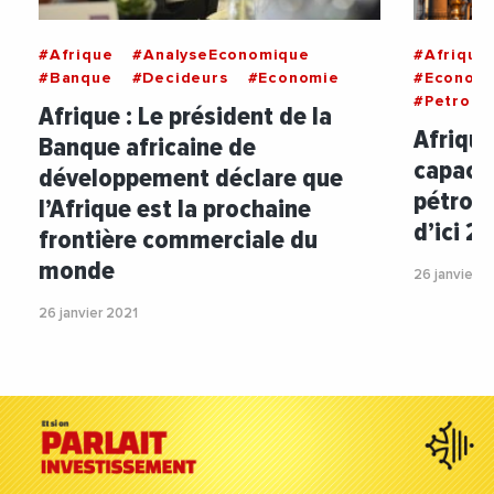
#Afrique
#AnalyseEconomique
#Afrique
#Banque
#Decideurs
#Economie
#Econom
#Petrole
Afrique : Le président de la
Afrique
Banque africaine de
capacit
développement déclare que
pétrole
l’Afrique est la prochaine
d’ici 2
frontière commerciale du
monde
26 janvier 2
26 janvier 2021