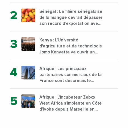
à Yopougon commune
d’Abidjan, au sud du pays
Sénégal : La filière sénégalaise
de la mangue devrait dépasser
son record d’exportation avec
30 000 tonnes produites
Kenya : L’Université
d'agriculture et de technologie
Jomo Kenyatta va ouvrir un
institut supérieur de formation
technique et professionnelle
Afrique : Les principaux
sur son campus de Karen à
partenaires commerciaux de la
Nairobi dès janvier 2023
France sont désormais le
Nigeria, l’Angola et l’Afrique du
Sud
Afrique : L’incubateur Zebox
West Africa s’implante en Côte
d’Ivoire depuis Marseille en
France