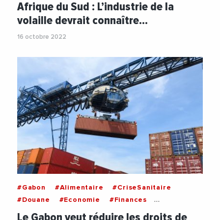
Afrique du Sud : L’industrie de la
volaille devrait connaître…
16 octobre 2022
#Gabon
#Alimentaire
#CriseSanitaire
#Douane
#Economie
#Finances
#Importations
#Inflation
#Lait
Le Gabon veut réduire les droits de