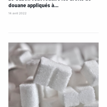
#Pisciculture
#Riz
#Volaille
douane appliqués à…
14 avril 2022