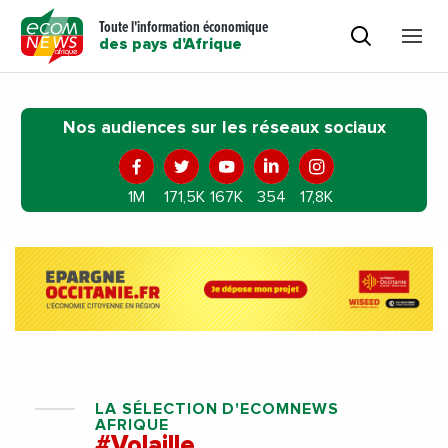
Toute l'information économique
des pays d'Afrique
Nos audiences sur les réseaux sociaux
1M
171,5K
167K
354
17,8K
LA SÉLECTION D'ECOMNEWS
AFRIQUE
#Volaille