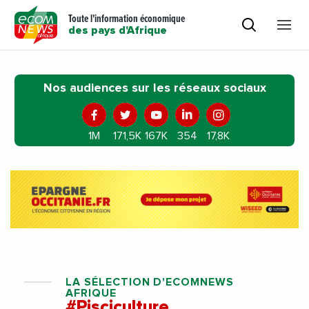
Toute l'information économique
des pays d'Afrique
Nos audiences sur les réseaux sociaux
1M
171,5K
167K
354
17,8K
LA SÉLECTION D'ECOMNEWS
AFRIQUE
#Pisciculture