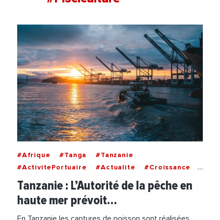
#Afrique
#Tanga
#Tanzanie
#ActivitePortuaire
#Actualite
#Croissance
#Economie
#Peche
#Pisciculture
Tanzanie : L’Autorité de la pêche en
haute mer prévoit…
En Tanzanie les captures de poisson sont réalisées