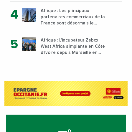
technique et professionnelle
Afrique : Les principaux
sur son campus de Karen à
partenaires commerciaux de la
Nairobi dès janvier 2023
France sont désormais le
Nigeria, l’Angola et l’Afrique du
Sud
Afrique : L’incubateur Zebox
West Africa s’implante en Côte
d’Ivoire depuis Marseille en
France