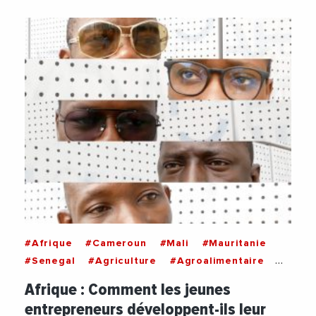
#Afrique
#Cameroun
#Mali
#Mauritanie
#Senegal
#Agriculture
#Agroalimentaire
#Assainissement
#Ble
#Commerce
Afrique : Comment les jeunes
#Economie
#Education
#Entrepreneuriat
entrepreneurs développent-ils leur
#Entreprise
#Hygiene
#Numerique