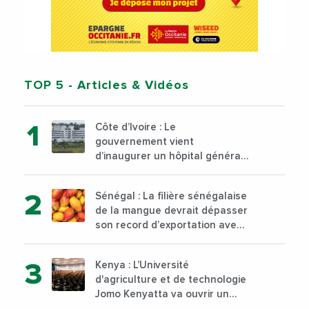
TOP 5
- Articles & Vidéos
Côte d’Ivoire : Le
gouvernement vient
d’inaugurer un hôpital général
à Yopougon commune
d’Abidjan, au sud du pays
Sénégal : La filière sénégalaise
de la mangue devrait dépasser
son record d’exportation avec
30 000 tonnes produites
Kenya : L’Université
d'agriculture et de technologie
Jomo Kenyatta va ouvrir un
institut supérieur de formation