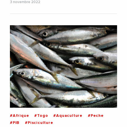
3 novembre 2022
#Afrique
#Togo
#Aquaculture
#Peche
#PIB
#Pisciculture