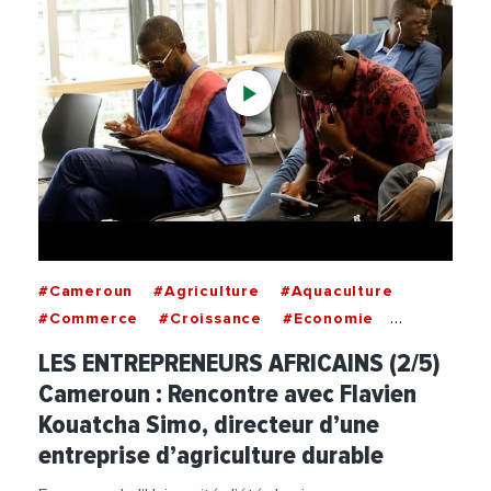
#Cameroun
#Agriculture
#Aquaculture
#Commerce
#Croissance
#Economie
#Engrais
#Pisciculture
#Rwanda
#Senegal
LES ENTREPRENEURS AFRICAINS (2/5)
#Videos
Cameroun : Rencontre avec Flavien
Kouatcha Simo, directeur d’une
entreprise d’agriculture durable