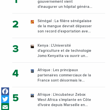
gouvernement vient
d’inaugurer un hôpital général
à Yopougon commune
d’Abidjan, au sud du pays
Sénégal : La filière sénégalaise
de la mangue devrait dépasser
son record d’exportation avec
30 000 tonnes produites
Kenya : L’Université
d'agriculture et de technologie
Jomo Kenyatta va ouvrir un
institut supérieur de formation
technique et professionnelle
Afrique : Les principaux
sur son campus de Karen à
partenaires commerciaux de la
Nairobi dès janvier 2023
France sont désormais le
Nigeria, l’Angola et l’Afrique du
Facebook
Sud
Afrique : L’incubateur Zebox
Twitter
West Africa s’implante en Côte
Email
d’Ivoire depuis Marseille en