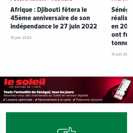
Afrique : Djibouti fêtera le
Sénégal
45ème anniversaire de son
réalisé
indépendance le 27 juin 2022
en 2021
ont fra
16 juin 2022
tonnes
16 juin 2022