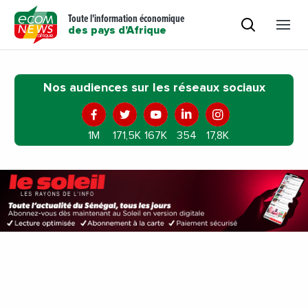
Toute l'information économique
des pays d'Afrique
Nos audiences sur les réseaux sociaux
1M
171,5K
167K
354
17,8K