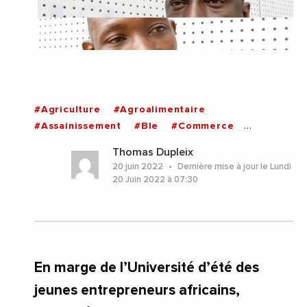
#Agriculture
#Agroalimentaire
#Assainissement
#Ble
#Commerce
#Economie
#Education
#Entrepreneuriat
Thomas Dupleix
#Entreprise
#Hygiene
#Numerique
20 juin 2022
Dernière mise à jour le Lundi
#Pisciculture
#Services
#Videos
#Afrique
20 Juin 2022 à 07:30
#Cameroun
#Mali
#Mauritanie
#Senegal
En marge de l’Université d’été des
jeunes entrepreneurs africains,