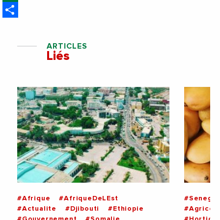
France
Share
ARTICLES
Liés
#Afrique
#AfriqueDeLEst
#Senegal
#Actualite
#Djibouti
#Ethiopie
#Agricol
#Gouvernement
#Somalie
#Horticul