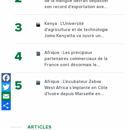
de la mangue devrait dépasser
son record d’exportation avec
30 000 tonnes produites
Kenya : L’Université
d'agriculture et de technologie
Jomo Kenyatta va ouvrir un
institut supérieur de formation
technique et professionnelle
Afrique : Les principaux
sur son campus de Karen à
partenaires commerciaux de la
Nairobi dès janvier 2023
France sont désormais le
Nigeria, l’Angola et l’Afrique du
Facebook
Sud
Afrique : L’incubateur Zebox
Twitter
West Africa s’implante en Côte
Email
d’Ivoire depuis Marseille en
France
Share
ARTICLES