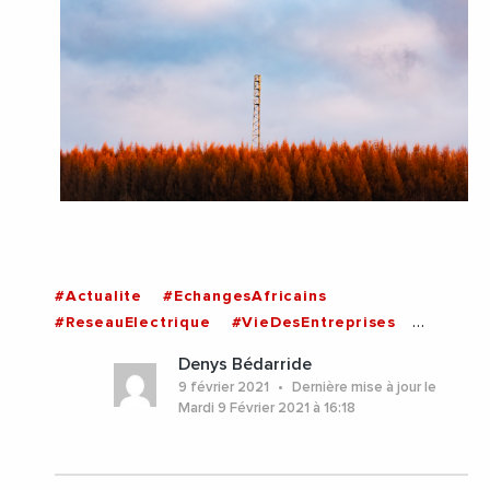
#Actualite
#EchangesAfricains
#ReseauElectrique
#VieDesEntreprises
#Togo
Denys Bédarride
9 février 2021
Dernière mise à jour le
Mardi 9 Février 2021 à 16:18