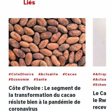
Liés
#CoteDIvoire
#Actualite
#Cacao
#Afrique
#Economie
#Sante
#Actualit
#Echange
Côte d’Ivoire : Le segment de
Le Cap-
la transformation du cacao
le Rwan
résiste bien à la pandémie de
recevo
coronavirus