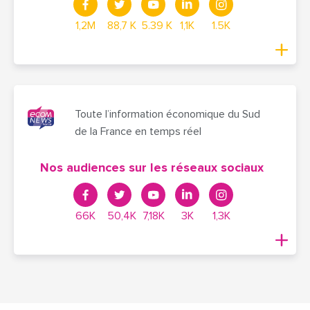
1,2M
88,7 K
5.39 K
1,1K
1.5K
Toute l’information économique du Sud
de la France en temps réel
Nos audiences sur les réseaux sociaux
66K
50,4K
7,18K
3K
1,3K