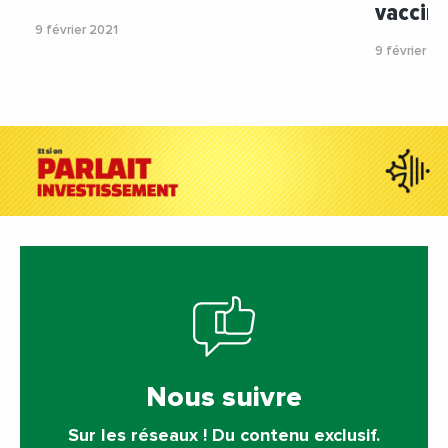
vaccin 
9 février 2021
9 février 20
Nous suivre
Sur les réseaux ! Du contenu exclusif.