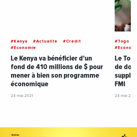
#Kenya
#Actualite
#Credit
#Togo
#Economie
#Econom
Le Kenya va bénéficier d’un
Le Togo
fond de 410 millions de $ pour
de doll
mener à bien son programme
supplém
économique
FMI
24 mai 2021
24 mai 2021