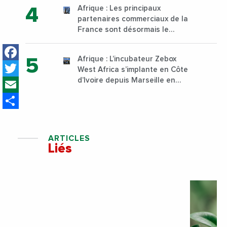
technique et professionnelle
Afrique : Les principaux
sur son campus de Karen à
partenaires commerciaux de la
Nairobi dès janvier 2023
France sont désormais le
Nigeria, l’Angola et l’Afrique du
Facebook
Sud
Afrique : L’incubateur Zebox
Twitter
West Africa s’implante en Côte
Email
d’Ivoire depuis Marseille en
France
Share
ARTICLES
Liés