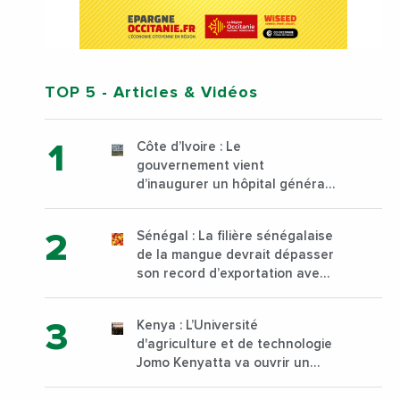
TOP 5
- Articles & Vidéos
Côte d’Ivoire : Le
gouvernement vient
d’inaugurer un hôpital général
à Yopougon commune
d’Abidjan, au sud du pays
Sénégal : La filière sénégalaise
de la mangue devrait dépasser
son record d’exportation avec
30 000 tonnes produites
Kenya : L’Université
d'agriculture et de technologie
Jomo Kenyatta va ouvrir un
institut supérieur de formation