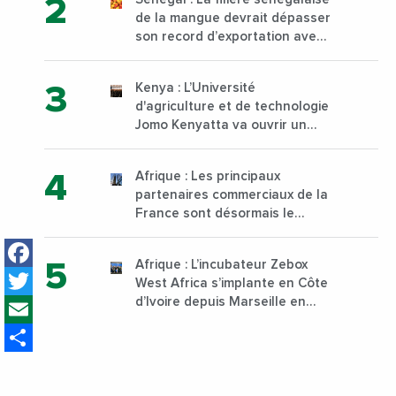
de la mangue devrait dépasser
son record d’exportation avec
30 000 tonnes produites
Kenya : L’Université
d'agriculture et de technologie
Jomo Kenyatta va ouvrir un
institut supérieur de formation
technique et professionnelle
Afrique : Les principaux
sur son campus de Karen à
partenaires commerciaux de la
Nairobi dès janvier 2023
France sont désormais le
Nigeria, l’Angola et l’Afrique du
Facebook
Sud
Afrique : L’incubateur Zebox
Twitter
West Africa s’implante en Côte
Email
d’Ivoire depuis Marseille en
France
Share