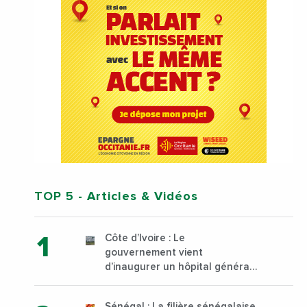
TOP 5
- Articles & Vidéos
Côte d’Ivoire : Le
gouvernement vient
d’inaugurer un hôpital général
à Yopougon commune
d’Abidjan, au sud du pays
Sénégal : La filière sénégalaise