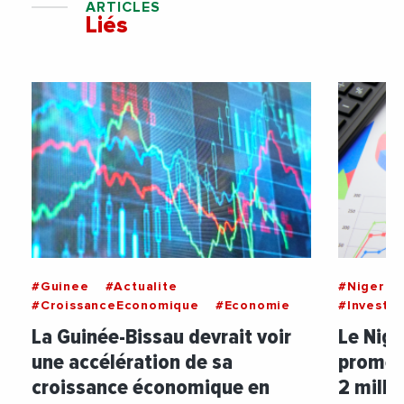
ARTICLES
Liés
#Guinee
#Actualite
#Nigeria
#CroissanceEconomique
#Economie
#Investi
La Guinée-Bissau devrait voir
Le Nige
une accélération de sa
promes
croissance économique en
2 milli