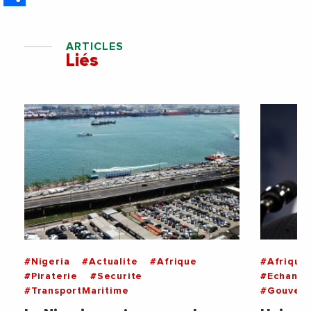
ARTICLES
Liés
#Nigeria
#Actualite
#Afrique
#Afrique
#Piraterie
#Securite
#Echange
#TransportMaritime
#Gouver