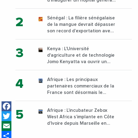
d’inaugurer un hôpital général
à Yopougon commune
d’Abidjan, au sud du pays
Sénégal : La filière sénégalaise
de la mangue devrait dépasser
son record d’exportation avec
30 000 tonnes produites
Kenya : L’Université
d'agriculture et de technologie
Jomo Kenyatta va ouvrir un
institut supérieur de formation
technique et professionnelle
Afrique : Les principaux
sur son campus de Karen à
partenaires commerciaux de la
Nairobi dès janvier 2023
France sont désormais le
Nigeria, l’Angola et l’Afrique du
Facebook
Sud
Afrique : L’incubateur Zebox
Twitter
West Africa s’implante en Côte
Email
d’Ivoire depuis Marseille en
France
Share