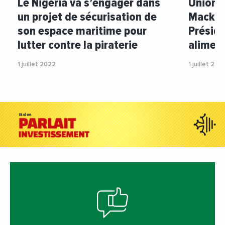
Le Nigeria va s’engager dans
Union A
un projet de sécurisation de
Macky S
son espace maritime pour
Préside
lutter contre la piraterie
aliment
1 juillet 2022
1 juillet 202