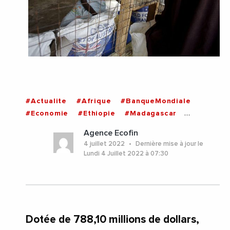
#Actualite
#Afrique
#BanqueMondiale
#Economie
#Ethiopie
#Madagascar
#Secheresse
#AfriqueDeLEst
Agence Ecofin
4 juillet 2022
Dernière mise à jour le
Lundi 4 Juillet 2022 à 07:30
Dotée de 788,10 millions de dollars,