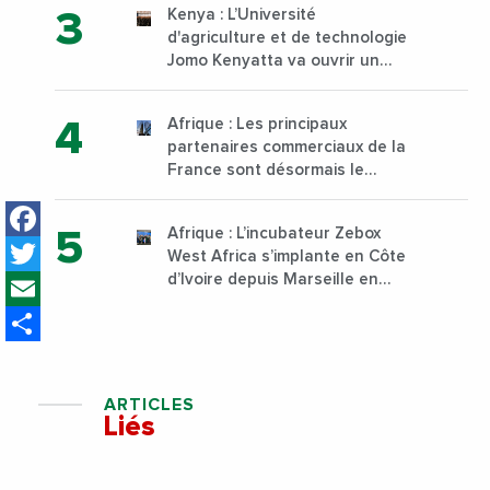
Kenya : L’Université
d'agriculture et de technologie
Jomo Kenyatta va ouvrir un
institut supérieur de formation
technique et professionnelle
Afrique : Les principaux
sur son campus de Karen à
partenaires commerciaux de la
Nairobi dès janvier 2023
France sont désormais le
Nigeria, l’Angola et l’Afrique du
Facebook
Sud
Afrique : L’incubateur Zebox
Twitter
West Africa s’implante en Côte
Email
d’Ivoire depuis Marseille en
France
Share
ARTICLES
Liés