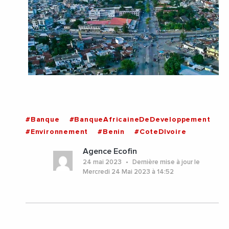
#Banque
#BanqueAfricaineDeDeveloppement
#Environnement
#Benin
#CoteDIvoire
Agence Ecofin
24 mai 2023
Dernière mise à jour le
Mercredi 24 Mai 2023 à 14:52