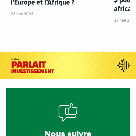
$ pour 
l’Europe et l’Afrique ?
africai
23 mai 2023
22 mai 202
Nous suivre