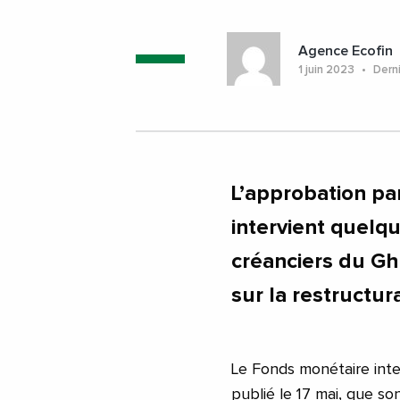
Agence Ecofin
1 juin 2023
Derni
L’approbation pa
intervient quelq
créanciers du Gh
sur la restructur
Le Fonds monétaire int
publié le 17 mai, que s