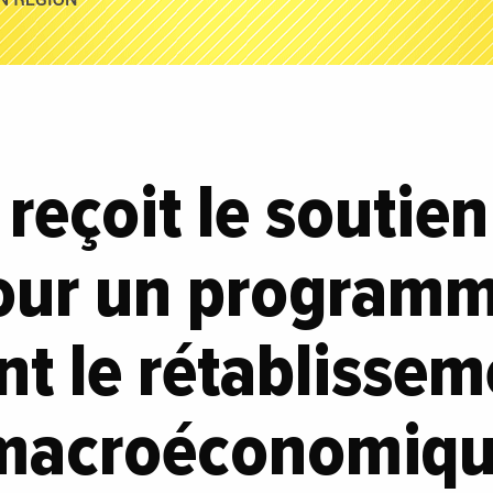
reçoit le soutien
our un program
t le rétablissem
 macroéconomiqu