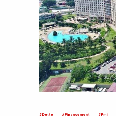
#Dette
#Financement
#Fmi