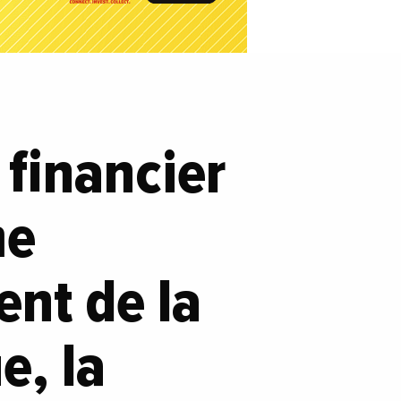
 financier
me
ent de la
e, la