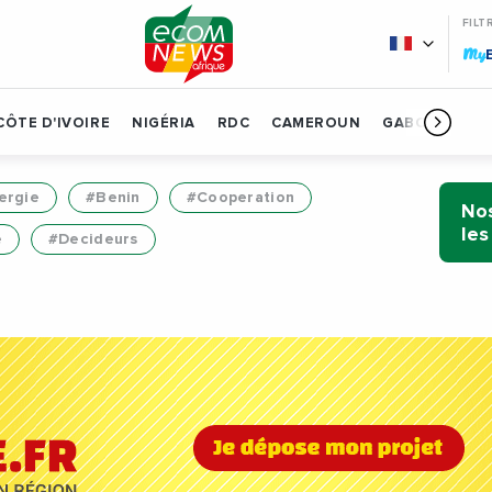
FILT
My
CÔTE D'IVOIRE
NIGÉRIA
RDC
CAMEROUN
GABON
BÉN
ergie
#Benin
#Cooperation
Nos
les
e
#Decideurs