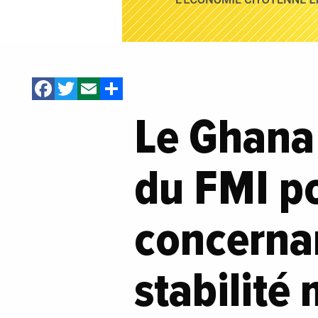
Facebook
Twitter
Email
Share
Le Ghana 
du FMI p
concernan
stabilité