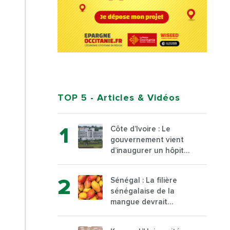
TOP 5
- Articles & Vidéos
Côte d’Ivoire : Le
gouvernement vient
d’inaugurer un hôpital
général à Yopougon
commune d’Abidjan,
Sénégal : La filière
au sud du pays
sénégalaise de la
mangue devrait
dépasser son record
d’exportation avec 30