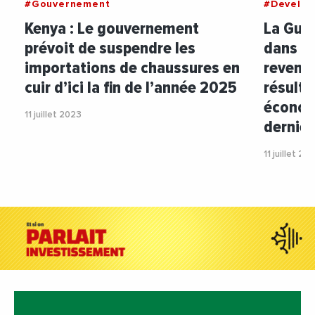
#Gouvernement
#Develo
Kenya : Le gouvernement
La Guin
prévoit de suspendre les
dans la
importations de chaussures en
revenu 
cuir d’ici la fin de l’année 2025
résulta
économ
11 juillet 2023
derniè
11 juillet 20