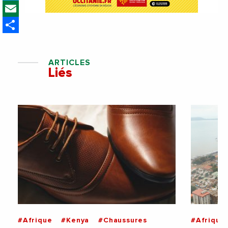
Email
Share
ARTICLES
Liés
#Afrique
#Kenya
#Chaussures
#Afrique