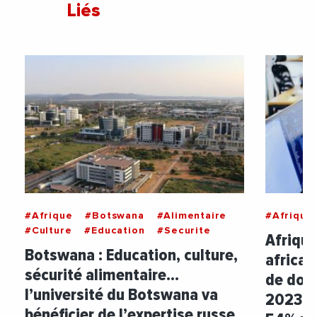
Liés
#Afrique
#Botswana
#Alimentaire
#Afrique
#Culture
#Education
#Securite
Afrique
Botswana : Education, culture,
africai
sécurité alimentaire…
de doll
l’université du Botswana va
2023, 
bénéficier de l’expertise russe