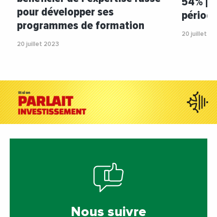
54% pa
pour développer ses
périod
programmes de formation
20 juillet 2
20 juillet 2023
Nous suivre