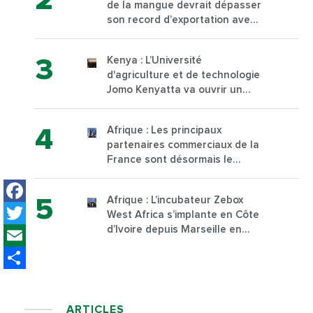
de la mangue devrait dépasser
son record d’exportation avec
30 000 tonnes produites
Kenya : L’Université
d'agriculture et de technologie
Jomo Kenyatta va ouvrir un
institut supérieur de formation
technique et professionnelle
Afrique : Les principaux
sur son campus de Karen à
partenaires commerciaux de la
Nairobi dès janvier 2023
France sont désormais le
Nigeria, l’Angola et l’Afrique du
Facebook
Sud
Afrique : L’incubateur Zebox
Twitter
West Africa s’implante en Côte
Email
d’Ivoire depuis Marseille en
France
Share
ARTICLES