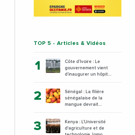
TOP 5
- Articles & Vidéos
Côte d’Ivoire : Le
gouvernement vient
d’inaugurer un hôpital
général à Yopougon
commune d’Abidjan,
Sénégal : La filière
au sud du pays
sénégalaise de la
mangue devrait
dépasser son record
d’exportation avec 30
Kenya : L’Université
000 tonnes produites
d'agriculture et de
technologie Jomo