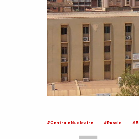
#CentraleNucleaire
#Russie
#B