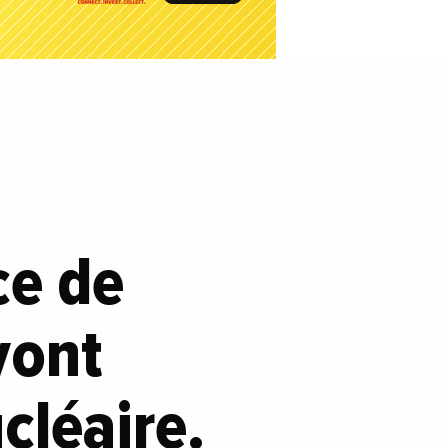
ce de
vont
ucléaire.