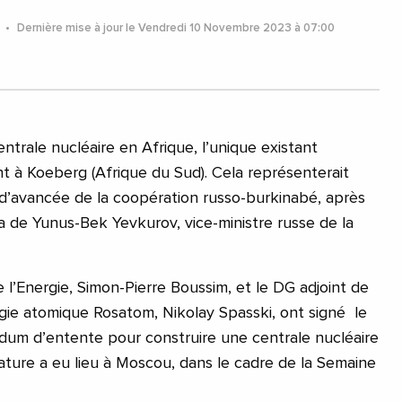
3
Dernière mise à jour le Vendredi 10 Novembre 2023 à 07:00
entrale nucléaire en Afrique, l’unique existant
t à Koeberg (Afrique du Sud). Cela représenterait
d’avancée de la coopération russo-burkinabé, après
ga de Yunus-Bek Yevkurov, vice-ministre russe de la
 l’Energie, Simon-Pierre Boussim, et le DG adjoint de
rgie atomique Rosatom, Nikolay Spasski, ont signé le
um d’entente pour construire une centrale nucléaire
nature a eu lieu à Moscou, dans le cadre de la Semaine