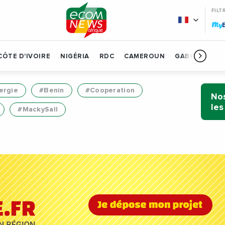
FILT
My
CÔTE D'IVOIRE
NIGÉRIA
RDC
CAMEROUN
GABON
BÉN
ergie
#Benin
#Cooperation
Nos
les
#MackySall