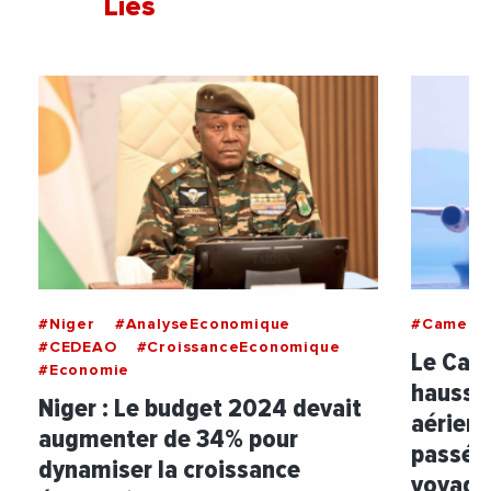
Liés
#Niger
#AnalyseEconomique
#Camero
#CEDEAO
#CroissanceEconomique
Le Cam
#Economie
hausse 
Niger : Le budget 2024 devait
aérien 
augmenter de 34% pour
passé d
dynamiser la croissance
voyageu