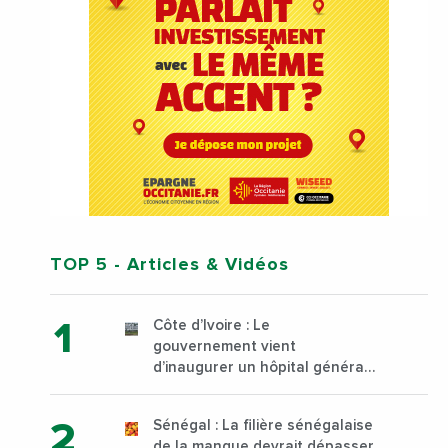
TOP 5
- Articles & Vidéos
Côte d’Ivoire : Le
gouvernement vient
d’inaugurer un hôpital général
à Yopougon commune
d’Abidjan, au sud du pays
Sénégal : La filière sénégalaise
de la mangue devrait dépasser