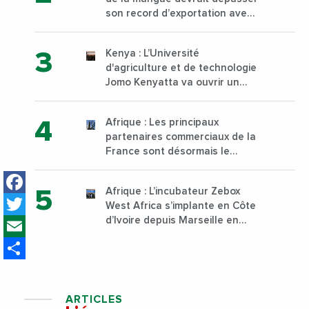
son record d’exportation avec
30 000 tonnes produites
Kenya : L’Université
d'agriculture et de technologie
Jomo Kenyatta va ouvrir un
institut supérieur de formation
technique et professionnelle
Afrique : Les principaux
sur son campus de Karen à
partenaires commerciaux de la
Nairobi dès janvier 2023
France sont désormais le
Nigeria, l’Angola et l’Afrique du
Facebook
Sud
Afrique : L’incubateur Zebox
Twitter
West Africa s’implante en Côte
Email
d’Ivoire depuis Marseille en
France
Share
ARTICLES