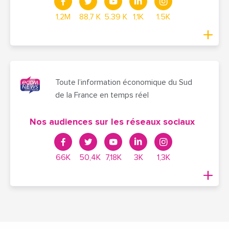
1,2M
88,7 K
5.39 K
1,1K
1.5K
Toute l’information économique du Sud
de la France en temps réel
Nos audiences sur les réseaux sociaux
66K
50,4K
7,18K
3K
1,3K