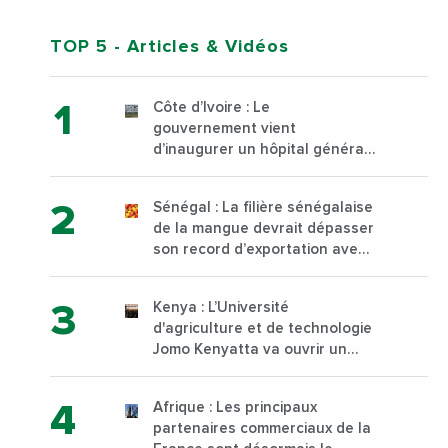
TOP 5
- Articles & Vidéos
Côte d’Ivoire : Le
gouvernement vient
d’inaugurer un hôpital général
à Yopougon commune
d’Abidjan, au sud du pays
Sénégal : La filière sénégalaise
de la mangue devrait dépasser
son record d’exportation avec
30 000 tonnes produites
Kenya : L’Université
d'agriculture et de technologie
Jomo Kenyatta va ouvrir un
institut supérieur de formation
technique et professionnelle
Afrique : Les principaux
sur son campus de Karen à
partenaires commerciaux de la
Nairobi dès janvier 2023