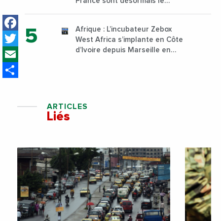
France sont désormais le
Nigeria, l’Angola et l’Afrique du
Facebook
Sud
Afrique : L’incubateur Zebox
Twitter
West Africa s’implante en Côte
Email
d’Ivoire depuis Marseille en
France
Share
ARTICLES
Liés