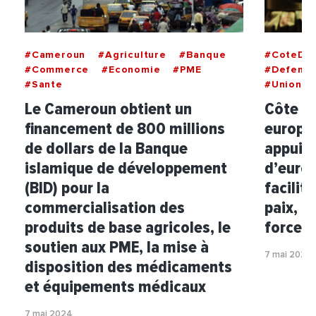
#Cameroun
#Agriculture
#Banque
#CoteDIv
#Commerce
#Economie
#PME
#Defens
#Sante
#UnionEu
Le Cameroun obtient un
Côte d’
financement de 800 millions
europé
de dollars de la Banque
appui f
islamique de développement
d’euros
(BID) pour la
facilit
commercialisation des
paix, d
produits de base agricoles, le
forces 
soutien aux PME, la mise à
7 mai 2024
disposition des médicaments
et équipements médicaux
7 mai 2024