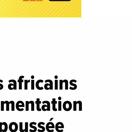
s africains
gmentation
 poussée