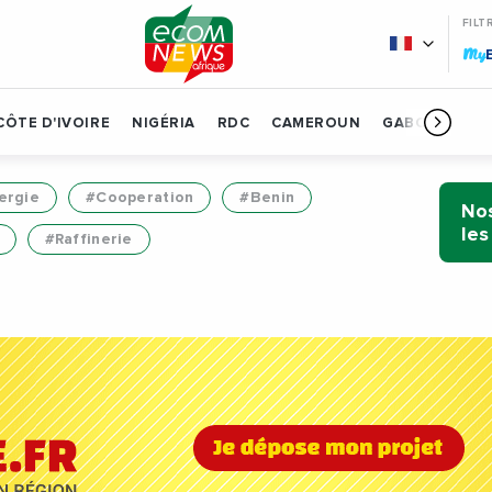
FILT
My
CÔTE D'IVOIRE
NIGÉRIA
RDC
CAMEROUN
GABON
BÉN
ergie
#Cooperation
#Benin
Nos
les
#Raffinerie