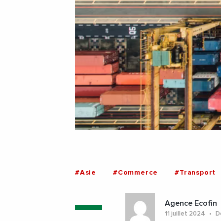
#Asie
#Commerce
#Transport
Agence Ecofin
11 juillet 2024
De