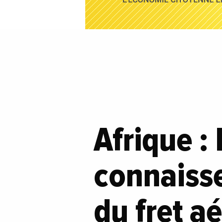
Afrique :
connaiss
du fret a