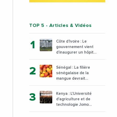
TOP 5
- Articles & Vidéos
Côte d’Ivoire : Le
gouvernement vient
d’inaugurer un hôpital
général à Yopougon
commune d’Abidjan,
Sénégal : La filière
au sud du pays
sénégalaise de la
mangue devrait
dépasser son record
d’exportation avec 30
Kenya : L’Université
000 tonnes produites
d'agriculture et de
technologie Jomo
Kenyatta va ouvrir un
institut supérieur de