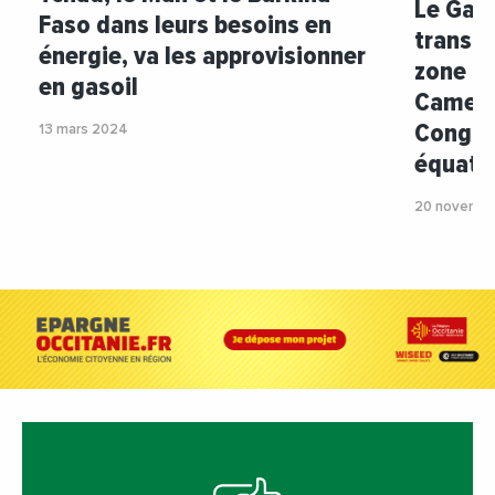
Le Gabo
Faso dans leurs besoins en
transfo
énergie, va les approvisionner
zone C
en gasoil
Camerou
Congo, 
13 mars 2024
équator
20 novembr