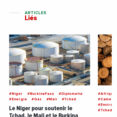
ARTICLES
Liés
#Niger
#BurkinaFaso
#Diplomatie
#Afrique
#Energie
#Gaz
#Mali
#Tchad
#Camero
#Environ
Le Niger pour soutenir le
#Tchad
Tchad, le Mali et le Burkina