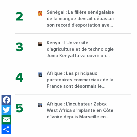
à Yopougon commune
d’Abidjan, au sud du pays
Sénégal : La filière sénégalaise
de la mangue devrait dépasser
son record d’exportation avec
30 000 tonnes produites
Kenya : L’Université
d'agriculture et de technologie
Jomo Kenyatta va ouvrir un
institut supérieur de formation
technique et professionnelle
Afrique : Les principaux
sur son campus de Karen à
partenaires commerciaux de la
Nairobi dès janvier 2023
France sont désormais le
Nigeria, l’Angola et l’Afrique du
Facebook
Sud
Afrique : L’incubateur Zebox
Twitter
West Africa s’implante en Côte
Email
d’Ivoire depuis Marseille en
France
Share