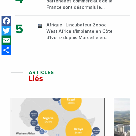
partenaires commerciaux de la
Nairobi dès janvier 2023
France sont désormais le
Nigeria, l’Angola et l’Afrique du
Facebook
Sud
Afrique : L’incubateur Zebox
Twitter
West Africa s’implante en Côte
Email
d’Ivoire depuis Marseille en
France
Share
ARTICLES
Liés