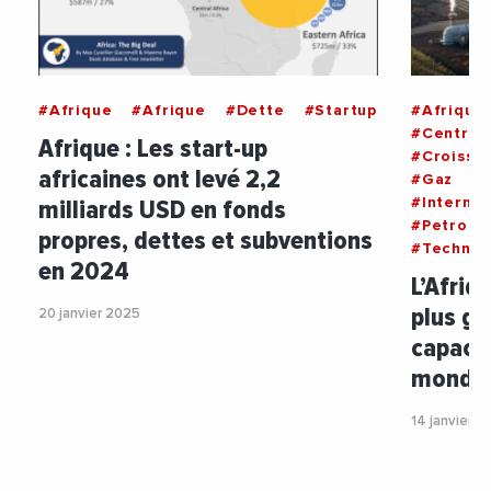
#Afrique
#Afrique
#Dette
#Startup
#Afrique
#Central
Afrique : Les start-up
#Croissa
africaines ont levé 2,2
#Gaz
#I
milliards USD en fonds
#Internat
#Petrole
propres, dettes et subventions
#Technol
en 2024
L’Afriq
plus g
20 janvier 2025
capaci
monde 
14 janvier 2