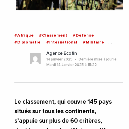
#Afrique
#Classement
#Defense
#Diplomatie
#International
#Militaire
#Afrique
Agence Ecofin
14 janvier 2025
Dernière mise à jour le
Mardi 14 Janvier 2025 à 15:22
Le classement, qui couvre 145 pays
situés sur tous les continents,
s’appuie sur plus de 60 critères,