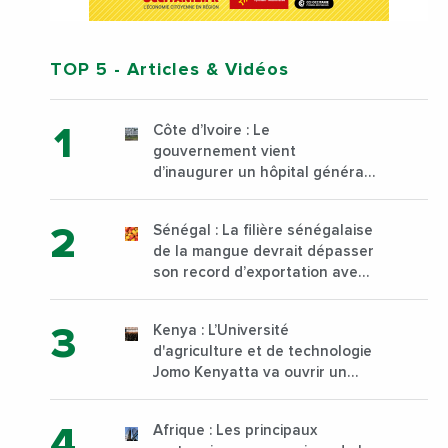
TOP 5
- Articles & Vidéos
Côte d’Ivoire : Le
gouvernement vient
d’inaugurer un hôpital général
à Yopougon commune
d’Abidjan, au sud du pays
Sénégal : La filière sénégalaise
de la mangue devrait dépasser
son record d’exportation avec
30 000 tonnes produites
Kenya : L’Université
d'agriculture et de technologie
Jomo Kenyatta va ouvrir un
institut supérieur de formation
technique et professionnelle
Afrique : Les principaux
sur son campus de Karen à