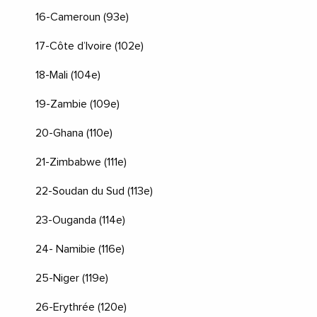
16-Cameroun (93e)
17-Côte d’Ivoire (102e)
18-Mali (104e)
19-Zambie (109e)
20-Ghana (110e)
21-Zimbabwe (111e)
22-Soudan du Sud (113e)
23-Ouganda (114e)
24- Namibie (116e)
25-Niger (119e)
26-Erythrée (120e)