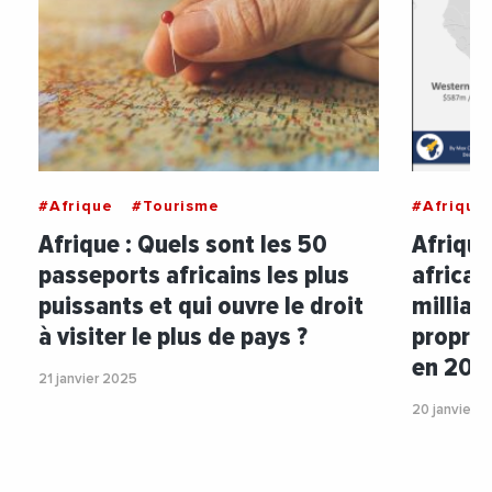
#Afrique
#Tourisme
#Afrique
Afrique : Quels sont les 50
Afrique
passeports africains les plus
africai
puissants et qui ouvre le droit
milliar
à visiter le plus de pays ?
propres
en 20
21 janvier 2025
20 janvier 