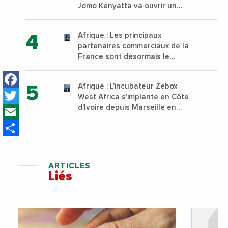
Jomo Kenyatta va ouvrir un
institut supérieur de formation
technique et professionnelle
Afrique : Les principaux
sur son campus de Karen à
partenaires commerciaux de la
Nairobi dès janvier 2023
France sont désormais le
Nigeria, l’Angola et l’Afrique du
Facebook
Sud
Afrique : L’incubateur Zebox
Twitter
West Africa s’implante en Côte
Email
d’Ivoire depuis Marseille en
France
Share
ARTICLES
Liés