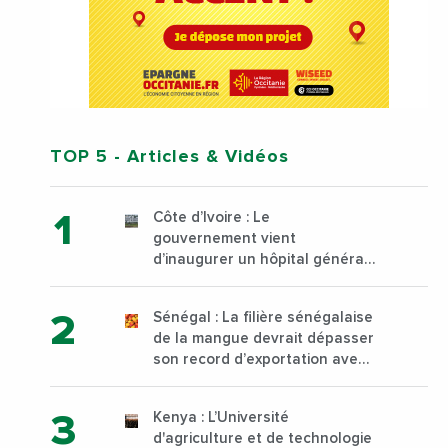
TOP 5
- Articles & Vidéos
Côte d’Ivoire : Le
gouvernement vient
d’inaugurer un hôpital général
à Yopougon commune
d’Abidjan, au sud du pays
Sénégal : La filière sénégalaise
de la mangue devrait dépasser
son record d’exportation avec
30 000 tonnes produites
Kenya : L’Université
d'agriculture et de technologie