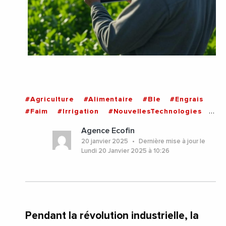
#Agriculture
#Alimentaire
#Ble
#Engrais
#Faim
#Irrigation
#NouvellesTechnologies
#Numerique
#Politique
#Productivite
#Riz
Agence Ecofin
#Technologie
#Afrique
20 janvier 2025
Dernière mise à jour le
Lundi 20 Janvier 2025 à 10:26
Pendant la révolution industrielle, la