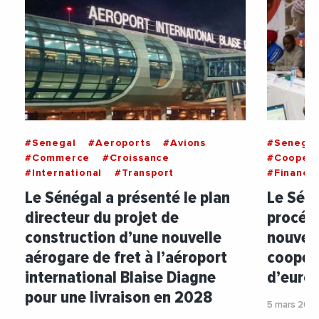
#Senegal
#Aeroports
#Avions
#Senegal
#Commerce
#Croissance
#Coopera
#International
#Transport
#Finance
Le Sénégal a présenté le plan
Le Séné
directeur du projet de
procédé
construction d’une nouvelle
nouvea
aérogare de fret à l’aéroport
coopéra
international Blaise Diagne
d’euros
pour une livraison en 2028
5 mars 202