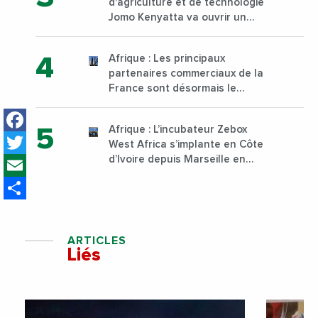
d'agriculture et de technologie
Jomo Kenyatta va ouvrir un
institut supérieur de formation
technique et professionnelle
Afrique : Les principaux
sur son campus de Karen à
partenaires commerciaux de la
Nairobi dès janvier 2023
France sont désormais le
Nigeria, l’Angola et l’Afrique du
Facebook
Sud
Afrique : L’incubateur Zebox
Twitter
West Africa s’implante en Côte
Email
d’Ivoire depuis Marseille en
France
Share
ARTICLES
Liés