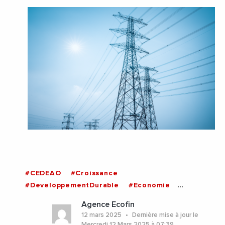
#CEDEAO
#Croissance
#DeveloppementDurable
#Economie
#Energie
#Senegal
Agence Ecofin
12 mars 2025
Dernière mise à jour le
Mercredi 12 Mars 2025 à 07:39