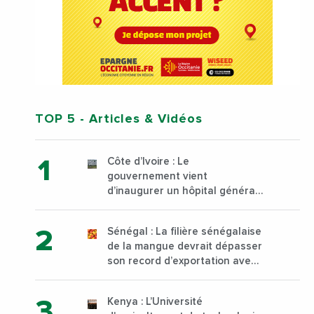
TOP 5
- Articles & Vidéos
Côte d’Ivoire : Le
gouvernement vient
d’inaugurer un hôpital général
à Yopougon commune
d’Abidjan, au sud du pays
Sénégal : La filière sénégalaise
de la mangue devrait dépasser
son record d’exportation avec
30 000 tonnes produites
Kenya : L’Université