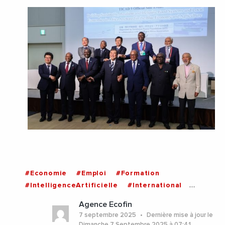
#Economie
#Emploi
#Formation
#IntelligenceArtificielle
#International
#Japon
#Afrique
Agence Ecofin
7 septembre 2025
Dernière mise à jour le
Dimanche 7 Septembre 2025 à 07:41