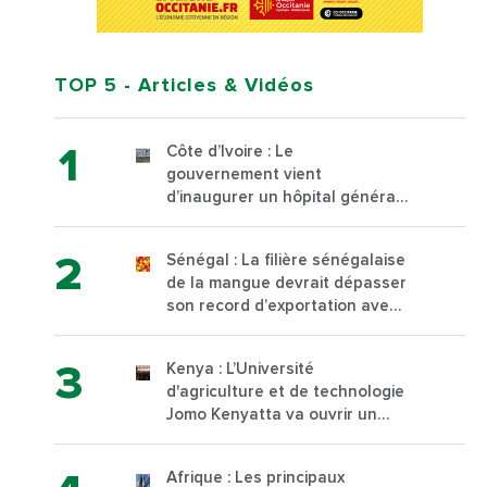
TOP 5
- Articles & Vidéos
Côte d’Ivoire : Le
gouvernement vient
d’inaugurer un hôpital général
à Yopougon commune
d’Abidjan, au sud du pays
Sénégal : La filière sénégalaise
de la mangue devrait dépasser
son record d’exportation avec
30 000 tonnes produites
Kenya : L’Université
d'agriculture et de technologie
Jomo Kenyatta va ouvrir un
institut supérieur de formation
technique et professionnelle
Afrique : Les principaux
sur son campus de Karen à