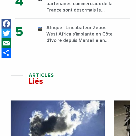
partenaires commerciaux de la
Nairobi dès janvier 2023
France sont désormais le
Nigeria, l’Angola et l’Afrique du
Facebook
Sud
Afrique : L’incubateur Zebox
Twitter
West Africa s’implante en Côte
Email
d’Ivoire depuis Marseille en
France
Share
ARTICLES
Liés