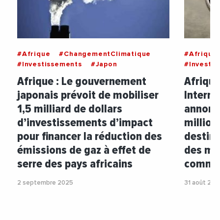
#Afrique
#ChangementClimatique
#Afrique
#Investissements
#Japon
#Investi
Afrique : Le gouvernement
Afrique 
japonais prévoit de mobiliser
Interna
1,5 milliard de dollars
annonc
d’investissements d’impact
millio
pour financer la réduction des
destiné
émissions de gaz à effet de
des mo
serre des pays africains
commer
2 septembre 2025
31 août 202