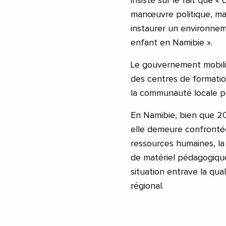
insisté sur le fait que
manœuvre politique, ma
instaurer un environnem
enfant en Namibie ».
Le gouvernement mobili
des centres de formatio
la communauté locale po
En Namibie, bien que 20
elle demeure confrontée
ressources humaines, la 
de matériel pédagogique
situation entrave la qua
régional.