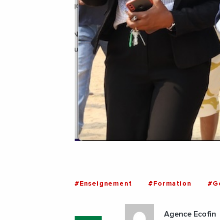
#Enseignement
#Formation
#G
Agence Ecofin