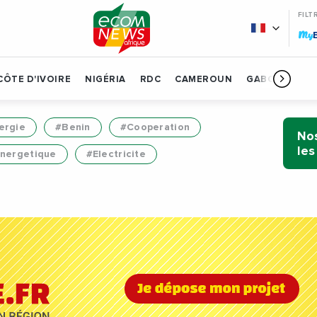
FILT
My
CÔTE D'IVOIRE
NIGÉRIA
RDC
CAMEROUN
GABON
BÉN
ergie
#Benin
#Cooperation
Nos
les
Energetique
#Electricite