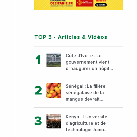
TOP 5
- Articles & Vidéos
Côte d’Ivoire : Le
gouvernement vient
d’inaugurer un hôpital
général à Yopougon
commune d’Abidjan,
Sénégal : La filière
au sud du pays
sénégalaise de la
mangue devrait
dépasser son record
d’exportation avec 30
Kenya : L’Université
000 tonnes produites
d'agriculture et de
technologie Jomo
Kenyatta va ouvrir un