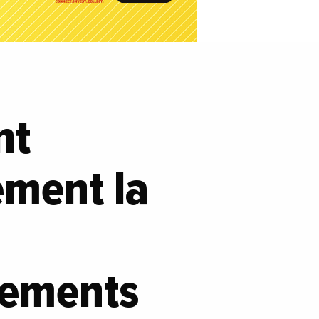
nt
ement la
ssements