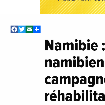
Facebook
Twitter
Email
Share
Namibie 
namibien 
campagne
réhabilit