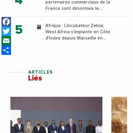
partenaires commerciaux de la
Nairobi dès janvier 2023
France sont désormais le
Nigeria, l’Angola et l’Afrique du
Facebook
Sud
Afrique : L’incubateur Zebox
Twitter
West Africa s’implante en Côte
Email
d’Ivoire depuis Marseille en
France
Share
ARTICLES
Liés