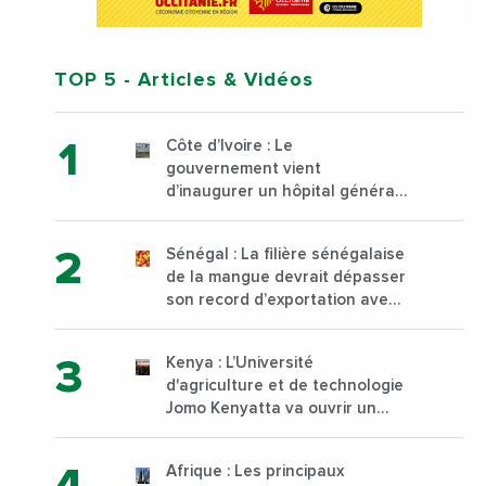
TOP 5
- Articles & Vidéos
Côte d’Ivoire : Le
gouvernement vient
d’inaugurer un hôpital général
à Yopougon commune
d’Abidjan, au sud du pays
Sénégal : La filière sénégalaise
de la mangue devrait dépasser
son record d’exportation avec
30 000 tonnes produites
Kenya : L’Université
d'agriculture et de technologie
Jomo Kenyatta va ouvrir un
institut supérieur de formation
technique et professionnelle
Afrique : Les principaux
sur son campus de Karen à