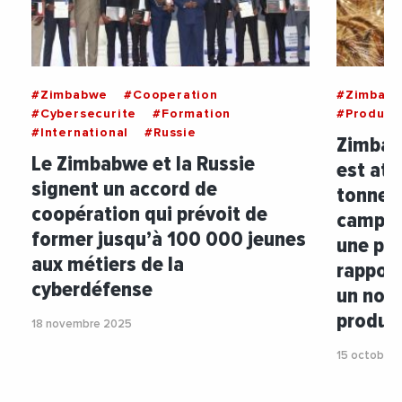
#Zimbabwe
#Cooperation
#Zimbab
#Cybersecurite
#Formation
#Product
#International
#Russie
Zimbabw
Le Zimbabwe et la Russie
est att
signent un accord de
tonnes 
coopération qui prévoit de
campag
former jusqu’à 100 000 jeunes
une pro
aux métiers de la
rapport
cyberdéfense
un nou
product
18 novembre 2025
15 octobre