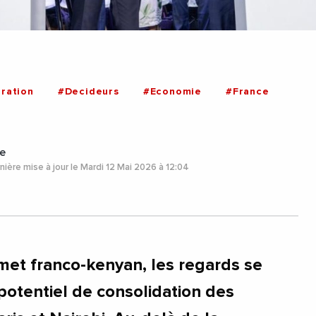
ration
#Decideurs
#Economie
#France
e
ière mise à jour le Mardi 12 Mai 2026 à 12:04
met franco-kenyan, les regards se
potentiel de consolidation des