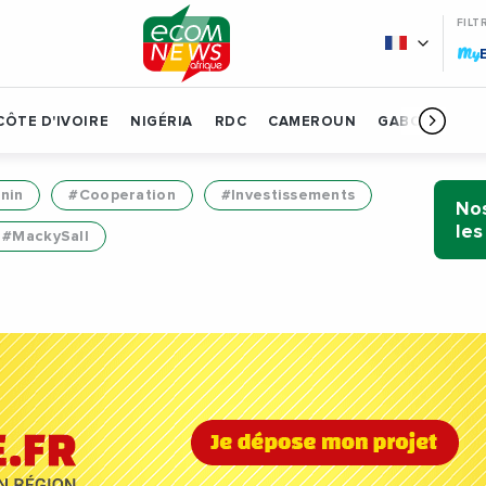
FILT
My
CÔTE D'IVOIRE
NIGÉRIA
RDC
CAMEROUN
GABON
BÉN
nin
#Cooperation
#Investissements
Nos
les
#MackySall