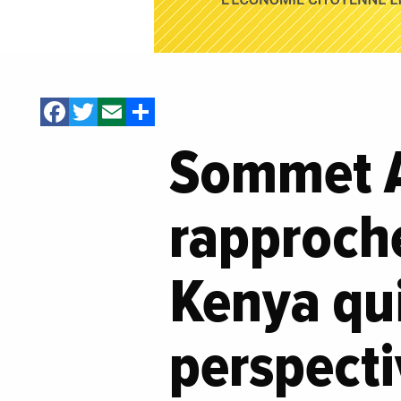
Facebook
Twitter
Email
Share
Sommet A
rapproche
Kenya qui
perspect