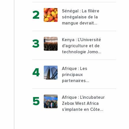
général à Yopougon
commune d’Abidjan,
Sénégal : La filière
au sud du pays
sénégalaise de la
mangue devrait
dépasser son record
d’exportation avec 30
Kenya : L’Université
000 tonnes produites
d'agriculture et de
technologie Jomo
Kenyatta va ouvrir un
institut supérieur de
Afrique : Les
formation technique
principaux
et professionnelle sur
partenaires
son campus de Karen
commerciaux de la
à Nairobi dès janvier
France sont
2023
Afrique : L’incubateur
désormais le Nigeria,
Zebox West Africa
l’Angola et l’Afrique
s’implante en Côte
du Sud
d’Ivoire depuis
Marseille en France