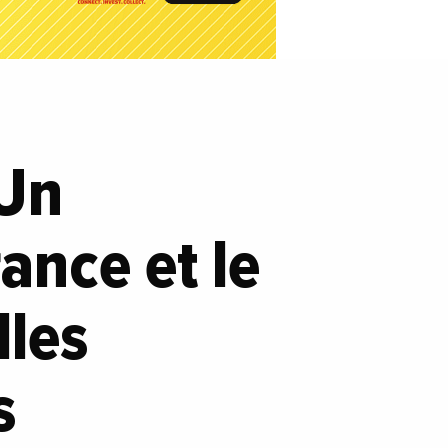
 Un
ance et le
lles
s