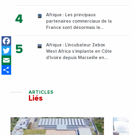
institut supérieur de formation
technique et professionnelle
Afrique : Les principaux
sur son campus de Karen à
partenaires commerciaux de la
Nairobi dès janvier 2023
France sont désormais le
Nigeria, l’Angola et l’Afrique du
Facebook
Sud
Afrique : L’incubateur Zebox
Twitter
West Africa s’implante en Côte
Email
d’Ivoire depuis Marseille en
France
Share
ARTICLES
Liés