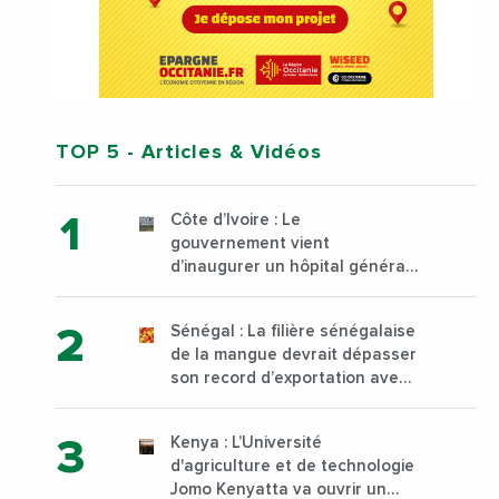
TOP 5
- Articles & Vidéos
Côte d’Ivoire : Le
gouvernement vient
d’inaugurer un hôpital général
à Yopougon commune
d’Abidjan, au sud du pays
Sénégal : La filière sénégalaise
de la mangue devrait dépasser
son record d’exportation avec
30 000 tonnes produites
Kenya : L’Université
d'agriculture et de technologie
Jomo Kenyatta va ouvrir un