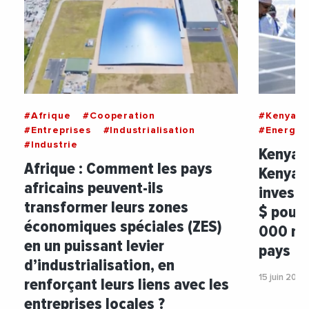
#Afrique
#Cooperation
#Kenya
#Entreprises
#Industrialisation
#Energie
#Industrie
Kenya 
Afrique : Comment les pays
Kenya 
africains peuvent-ils
investi
transformer leurs zones
$ pour 
économiques spéciales (ZES)
000 mé
en un puissant levier
pays
d’industrialisation, en
15 juin 2026
renforçant leurs liens avec les
entreprises locales ?