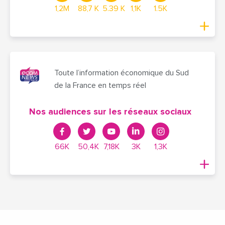
1,2M
88,7 K
5.39 K
1,1K
1.5K
Toute l’information économique du Sud
de la France en temps réel
Nos audiences sur les réseaux sociaux
66K
50,4K
7,18K
3K
1,3K