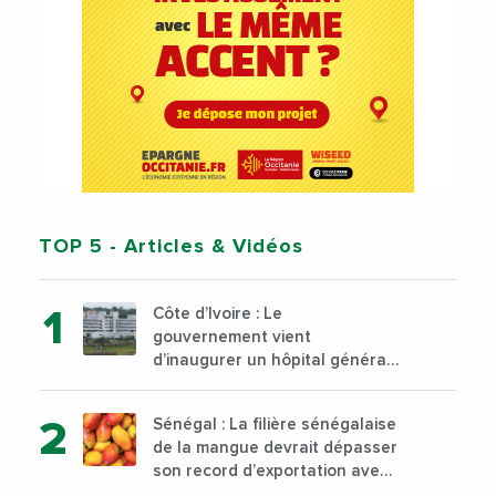
TOP 5
- Articles & Vidéos
Côte d’Ivoire : Le
gouvernement vient
d’inaugurer un hôpital général
à Yopougon commune
d’Abidjan, au sud du pays
Sénégal : La filière sénégalaise
de la mangue devrait dépasser
son record d’exportation avec
30 000 tonnes produites