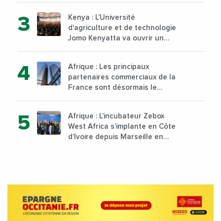
Kenya : L’Université
d'agriculture et de technologie
Jomo Kenyatta va ouvrir un
institut supérieur de formation
technique et professionnelle
Afrique : Les principaux
sur son campus de Karen à
partenaires commerciaux de la
Nairobi dès janvier 2023
France sont désormais le
Nigeria, l’Angola et l’Afrique du
Sud
Afrique : L’incubateur Zebox
West Africa s’implante en Côte
d’Ivoire depuis Marseille en
France