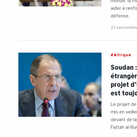
monde, la ma
aider à renf
défense.
23 septembr
#Afrique
Soudan :
étrangèr
projet d
est tou
Le projet de
mis en veill
devant de la
Fattah al-Bu