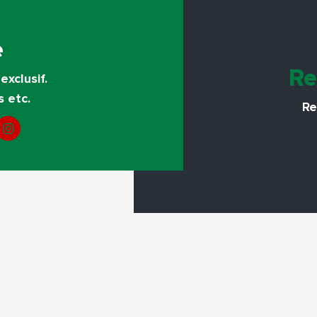
e
Re
exclusif.
s etc.
Re