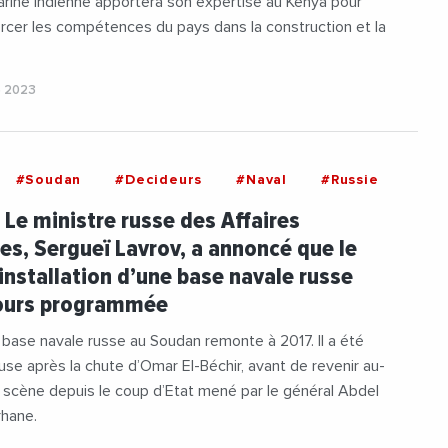
rine indienne apportera son expertise au Kenya pour
orcer les compétences du pays dans la construction et la
e 2023
#Soudan
#Decideurs
#Naval
#Russie
 Le ministre russe des Affaires
es, Sergueï Lavrov, a annoncé que le
’installation d’une base navale russe
jours programmée
 base navale russe au Soudan remonte à 2017. Il a été
euse après la chute d’Omar El-Béchir, avant de revenir au-
 scène depuis le coup d’Etat mené par le général Abdel
rhane.