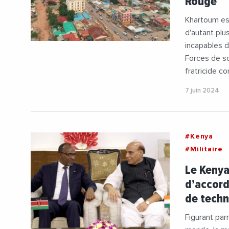
Rouge
Khartoum es
d'autant plu
incapables d
Forces de so
fratricide co
7 juin 2024
#Kenya
#Militaire
Le Kenya
d’accord
de techn
Figurant par