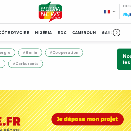
FILT
My
CÔTE D'IVOIRE
NIGÉRIA
RDC
CAMEROUN
GABON
BÉN
ergie
#Benin
#Cooperation
Nos
les
e
#Carburants