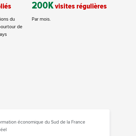
200K
liés
visites régulières
gions du
Par mois.
pourtour de
pays
formation économique du Sud de la France
éel