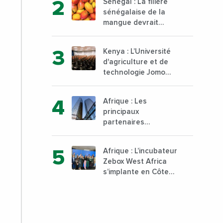
Sénégal : La filière
d’Abidjan, au sud du
sénégalaise de la
pays
mangue devrait
dépasser son record
d’exportation avec
Kenya : L’Université
30 000 tonnes
d'agriculture et de
produites
technologie Jomo
Kenyatta va ouvrir
un institut supérieur
Afrique : Les
de formation
principaux
technique et
partenaires
professionnelle sur
commerciaux de la
son campus de
France sont
Karen à Nairobi dès
Afrique : L’incubateur
désormais le Nigeria,
janvier 2023
Zebox West Africa
l’Angola et l’Afrique
s’implante en Côte
du Sud
d’Ivoire depuis
Marseille en France