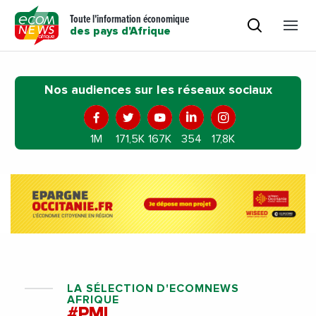
Toute l'information économique
des pays d'Afrique
Nos audiences sur les réseaux sociaux
1M
171,5K
167K
354
17,8K
LA SÉLECTION D'ECOMNEWS
AFRIQUE
#PMI