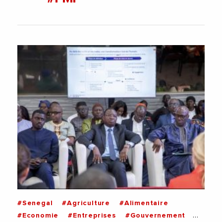
#Senegal
#Agriculture
#Alimentaire
#Economie
#Entreprises
#Gouvernement