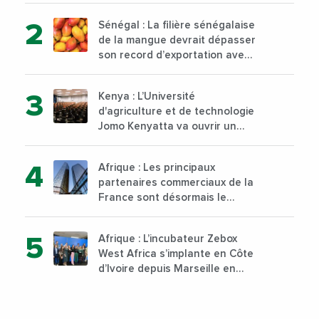
d’Abidjan, au sud du pays
Sénégal : La filière sénégalaise
de la mangue devrait dépasser
son record d’exportation avec
30 000 tonnes produites
Kenya : L’Université
d'agriculture et de technologie
Jomo Kenyatta va ouvrir un
institut supérieur de formation
technique et professionnelle
Afrique : Les principaux
sur son campus de Karen à
partenaires commerciaux de la
Nairobi dès janvier 2023
France sont désormais le
Nigeria, l’Angola et l’Afrique du
Sud
Afrique : L’incubateur Zebox
West Africa s’implante en Côte
d’Ivoire depuis Marseille en
France