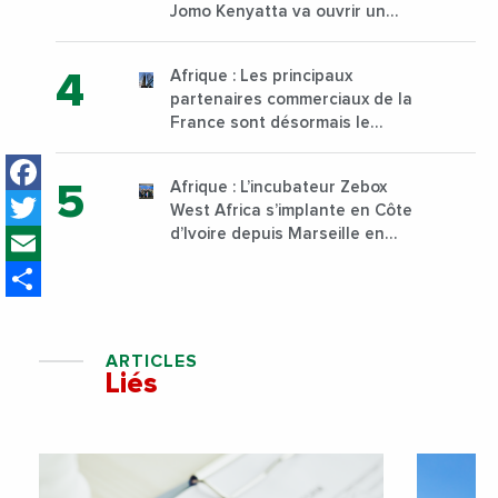
Jomo Kenyatta va ouvrir un
institut supérieur de formation
technique et professionnelle
Afrique : Les principaux
sur son campus de Karen à
partenaires commerciaux de la
Nairobi dès janvier 2023
France sont désormais le
Nigeria, l’Angola et l’Afrique du
Facebook
Sud
Afrique : L’incubateur Zebox
Twitter
West Africa s’implante en Côte
Email
d’Ivoire depuis Marseille en
France
Share
ARTICLES
Liés