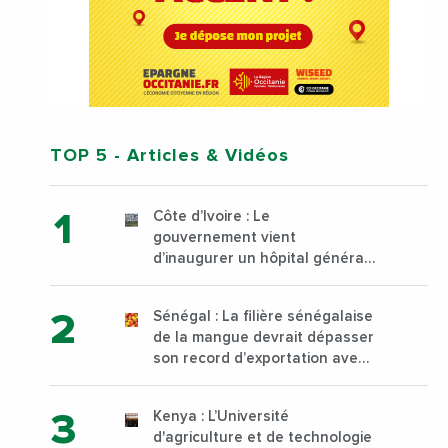
TOP 5
- Articles & Vidéos
Côte d’Ivoire : Le
gouvernement vient
d’inaugurer un hôpital général
à Yopougon commune
d’Abidjan, au sud du pays
Sénégal : La filière sénégalaise
de la mangue devrait dépasser
son record d’exportation avec
30 000 tonnes produites
Kenya : L’Université
d'agriculture et de technologie