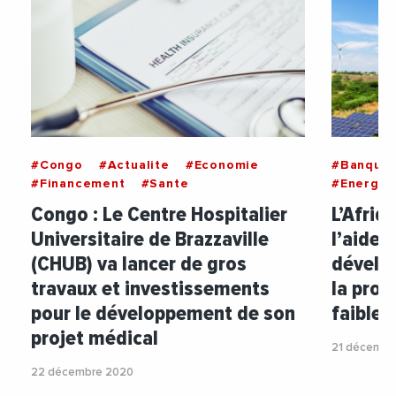
#Congo
#Actualite
#Economie
#Banque
#Financement
#Sante
#Energie
Congo : Le Centre Hospitalier
L’Afriq
Universitaire de Brazzaville
l’aide 
(CHUB) va lancer de gros
dévelo
travaux et investissements
la prod
pour le développement de son
faibles
projet médical
21 décembr
22 décembre 2020