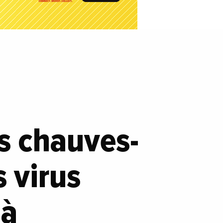
s chauves-
 virus
 à