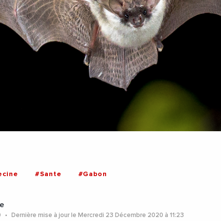
cine
#Sante
#Gabon
e
0
Dernière mise à jour le Mercredi 23 Décembre 2020 à 11:23