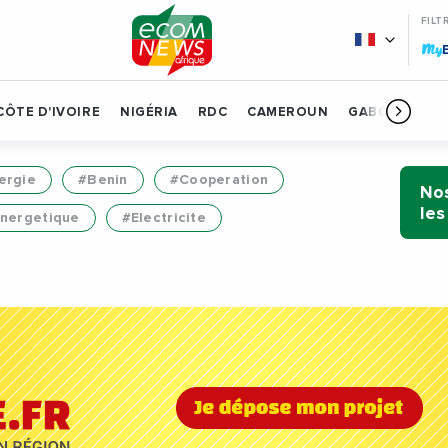
FILT
My
CÔTE D'IVOIRE
NIGÉRIA
RDC
CAMEROUN
GABON
BÉN
ergie
#Benin
#Cooperation
Nos
les
Energetique
#Electricite