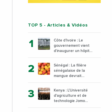
TOP 5
- Articles & Vidéos
Côte d’Ivoire : Le
gouvernement vient
d’inaugurer un hôpital
général à Yopougon
commune d’Abidjan,
Sénégal : La filière
au sud du pays
sénégalaise de la
mangue devrait
dépasser son record
d’exportation avec 30
Kenya : L’Université
000 tonnes produites
d'agriculture et de
technologie Jomo
Kenyatta va ouvrir un
institut supérieur de