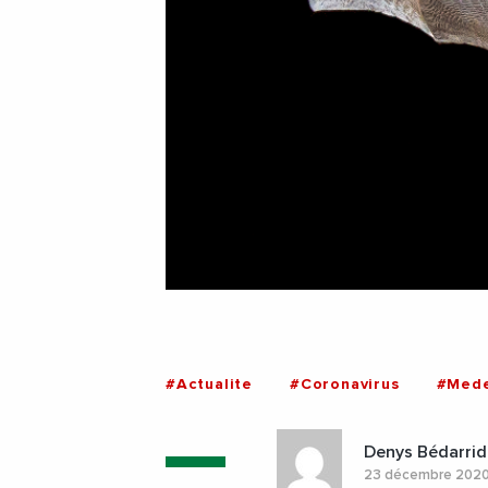
#Actualite
#Coronavirus
#Mede
Denys Bédarrid
23 décembre 202