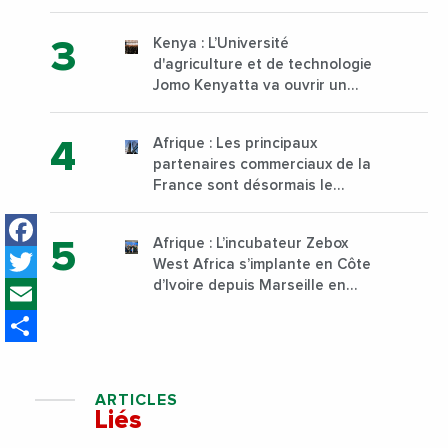
30 000 tonnes produites
Kenya : L’Université
d'agriculture et de technologie
Jomo Kenyatta va ouvrir un
institut supérieur de formation
technique et professionnelle
Afrique : Les principaux
sur son campus de Karen à
partenaires commerciaux de la
Nairobi dès janvier 2023
France sont désormais le
Nigeria, l’Angola et l’Afrique du
Facebook
Sud
Afrique : L’incubateur Zebox
Twitter
West Africa s’implante en Côte
Email
d’Ivoire depuis Marseille en
France
Share
ARTICLES
Liés