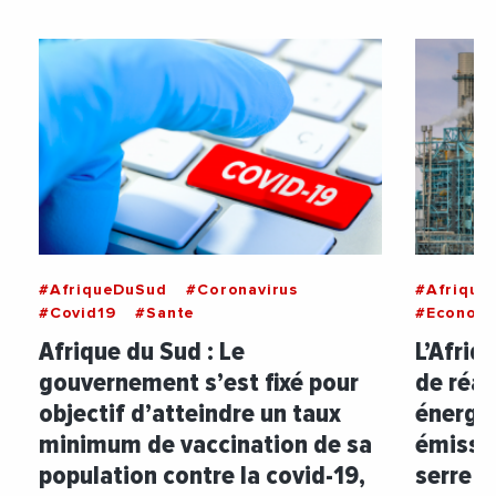
#AfriqueDuSud
#Coronavirus
#Afrique
#Covid19
#Sante
#Econom
Afrique du Sud : Le
L’Afriq
gouvernement s’est fixé pour
de réal
objectif d’atteindre un taux
énergét
minimum de vaccination de sa
émissio
population contre la covid-19,
serre e