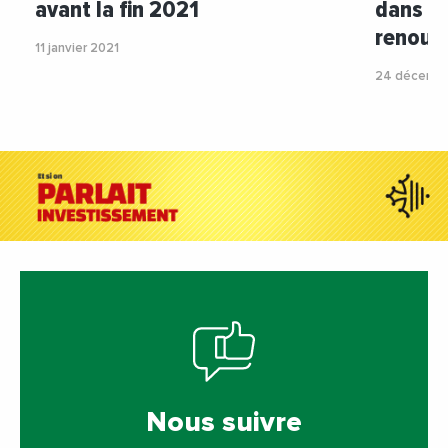
avant la fin 2021
dans le
renouv
11 janvier 2021
24 décemb
Nous suivre