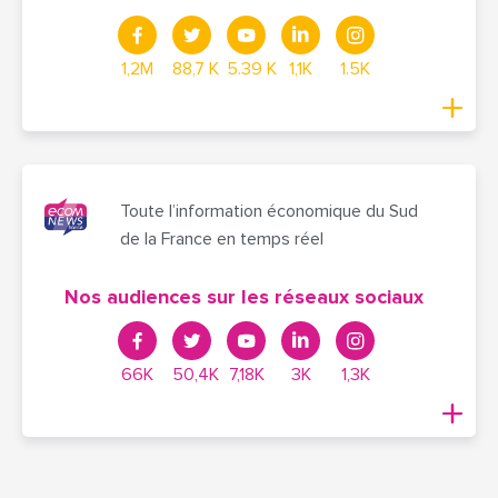
1,2M
88,7 K
5.39 K
1,1K
1.5K
Toute l’information économique du Sud
de la France en temps réel
Nos audiences sur les réseaux sociaux
66K
50,4K
7,18K
3K
1,3K