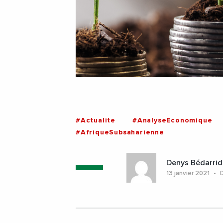
#Actualite
#AnalyseEconomique
#AfriqueSubsaharienne
Denys Bédarrid
13 janvier 2021
D