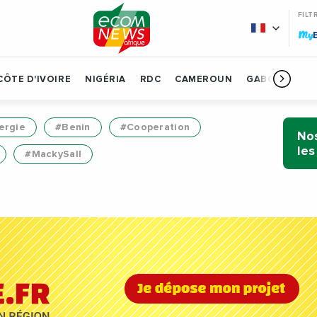
FILT
My
CÔTE D'IVOIRE
NIGÉRIA
RDC
CAMEROUN
GABON
BÉN
ergie
#Benin
#Cooperation
Nos
les
#MackySall