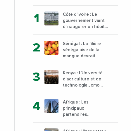
Côte d’Ivoire : Le
gouvernement vient
d’inaugurer un hôpital
général à Yopougon
commune d’Abidjan,
Sénégal : La filière
au sud du pays
sénégalaise de la
mangue devrait
dépasser son record
d’exportation avec 30
Kenya : L’Université
000 tonnes produites
d'agriculture et de
technologie Jomo
Kenyatta va ouvrir un
institut supérieur de
Afrique : Les
formation technique
principaux
et professionnelle sur
partenaires
son campus de Karen
commerciaux de la
à Nairobi dès janvier
France sont
2023