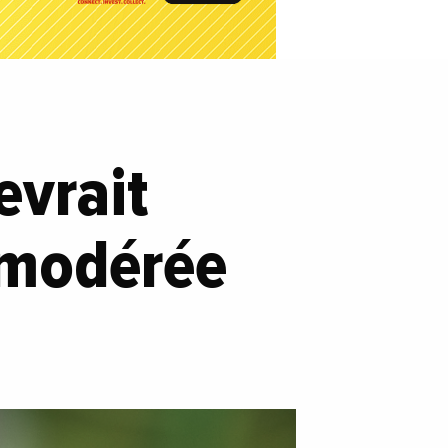
evrait
 modérée