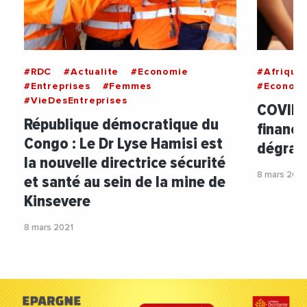
#RDC
#Actualite
#Economie
#Afrique
#Entreprises
#Femmes
#Econom
#VieDesEntreprises
COVID 1
République démocratique du
financ
Congo : Le Dr Lyse Hamisi est
dégrad
la nouvelle directrice sécurité
8 mars 2021
et santé au sein de la mine de
Kinsevere
8 mars 2021