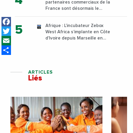
partenaires commerciaux de la
Nairobi dès janvier 2023
France sont désormais le
Nigeria, l’Angola et l’Afrique du
Facebook
Sud
Afrique : L’incubateur Zebox
Twitter
West Africa s’implante en Côte
Email
d’Ivoire depuis Marseille en
France
Share
ARTICLES
Liés