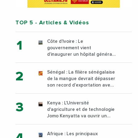
TOP 5
- Articles & Vidéos
Côte d’Ivoire : Le
gouvernement vient
d’inaugurer un hôpital général
à Yopougon commune
d’Abidjan, au sud du pays
Sénégal : La filière sénégalaise
de la mangue devrait dépasser
son record d’exportation avec
30 000 tonnes produites
Kenya : L’Université
d'agriculture et de technologie
Jomo Kenyatta va ouvrir un
institut supérieur de formation
technique et professionnelle
Afrique : Les principaux
sur son campus de Karen à