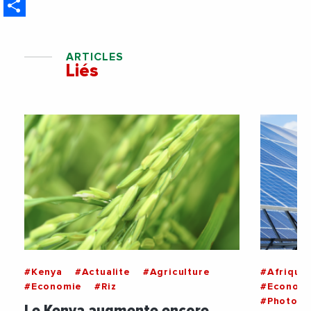
Share
ARTICLES
Liés
#Kenya
#Actualite
#Agriculture
#Afrique
#Economie
#Riz
#Econom
#Photovo
Le Kenya augmente encore