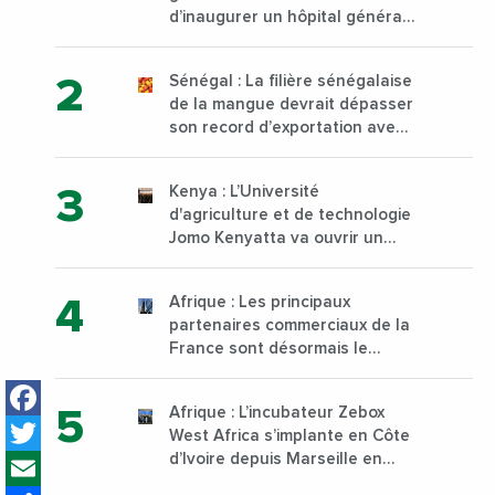
d’inaugurer un hôpital général
à Yopougon commune
d’Abidjan, au sud du pays
Sénégal : La filière sénégalaise
de la mangue devrait dépasser
son record d’exportation avec
30 000 tonnes produites
Kenya : L’Université
d'agriculture et de technologie
Jomo Kenyatta va ouvrir un
institut supérieur de formation
technique et professionnelle
Afrique : Les principaux
sur son campus de Karen à
partenaires commerciaux de la
Nairobi dès janvier 2023
France sont désormais le
Nigeria, l’Angola et l’Afrique du
Facebook
Sud
Afrique : L’incubateur Zebox
Twitter
West Africa s’implante en Côte
Email
d’Ivoire depuis Marseille en
France