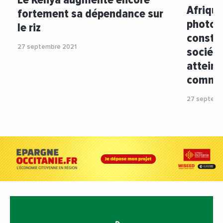
Afrique
fortement sa dépendance sur
photovo
le riz
constru
27 septembre 2021
société
atteint
commer
27 septemb