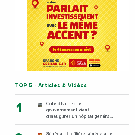
TOP 5
- Articles & Vidéos
Côte d’Ivoire : Le
gouvernement vient
d’inaugurer un hôpital général
à Yopougon commune
d’Abidjan, au sud du pays
Sénégal : La filière sénégalaise