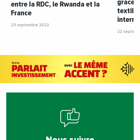
grâce à
entre la RDC, le Rwanda et la
textile
France
interna
23 septembre 2022
22 septemb
Nous suivre