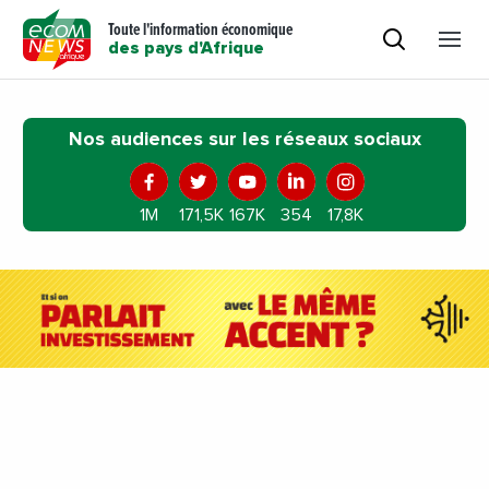
Toute l'information économique
des pays d'Afrique
Nos audiences sur les réseaux sociaux
1M
171,5K
167K
354
17,8K