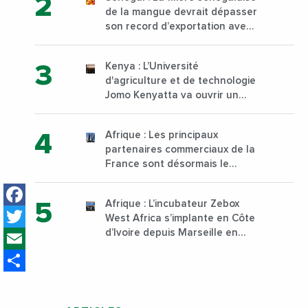
de la mangue devrait dépasser
son record d’exportation avec
30 000 tonnes produites
Kenya : L’Université
d'agriculture et de technologie
Jomo Kenyatta va ouvrir un
institut supérieur de formation
technique et professionnelle
Afrique : Les principaux
sur son campus de Karen à
partenaires commerciaux de la
Nairobi dès janvier 2023
France sont désormais le
Nigeria, l’Angola et l’Afrique du
Facebook
Sud
Afrique : L’incubateur Zebox
Twitter
West Africa s’implante en Côte
Email
d’Ivoire depuis Marseille en
France
Share