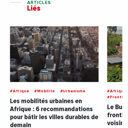
ARTICLES
Liés
#Afrique
#Mobilite
#Urbanisme
#Afrique
#Frontie
Les mobilités urbaines en
Le Buru
Afrique : 6 recommandations
frontiè
pour bâtir les villes durables de
voisins
demain