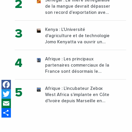
Sénégal : La filière sénégalaise
de la mangue devrait dépasser
son record d’exportation avec
30 000 tonnes produites
Kenya : L’Université
d'agriculture et de technologie
Jomo Kenyatta va ouvrir un
institut supérieur de formation
technique et professionnelle
Afrique : Les principaux
sur son campus de Karen à
partenaires commerciaux de la
Nairobi dès janvier 2023
France sont désormais le
Nigeria, l’Angola et l’Afrique du
Facebook
Sud
Afrique : L’incubateur Zebox
Twitter
West Africa s’implante en Côte
Email
d’Ivoire depuis Marseille en
France
Share