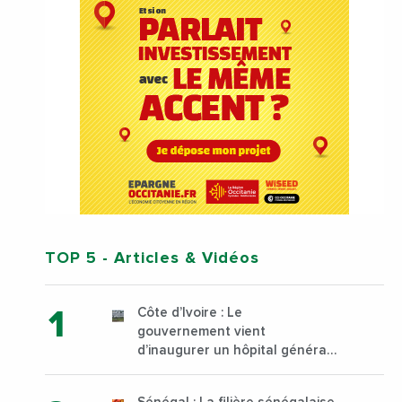
TOP 5
- Articles & Vidéos
Côte d’Ivoire : Le
gouvernement vient
d’inaugurer un hôpital général
à Yopougon commune
d’Abidjan, au sud du pays