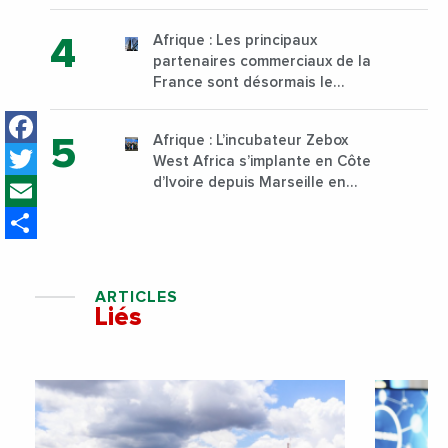
institut supérieur de formation
technique et professionnelle
Afrique : Les principaux
sur son campus de Karen à
partenaires commerciaux de la
Nairobi dès janvier 2023
France sont désormais le
Nigeria, l’Angola et l’Afrique du
Facebook
Sud
Afrique : L’incubateur Zebox
Twitter
West Africa s’implante en Côte
Email
d’Ivoire depuis Marseille en
France
Share
ARTICLES
Liés