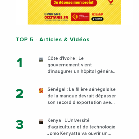
TOP 5
- Articles & Vidéos
Côte d’Ivoire : Le
gouvernement vient
d’inaugurer un hôpital général
à Yopougon commune
d’Abidjan, au sud du pays
Sénégal : La filière sénégalaise
de la mangue devrait dépasser
son record d’exportation avec
30 000 tonnes produites
Kenya : L’Université
d'agriculture et de technologie
Jomo Kenyatta va ouvrir un