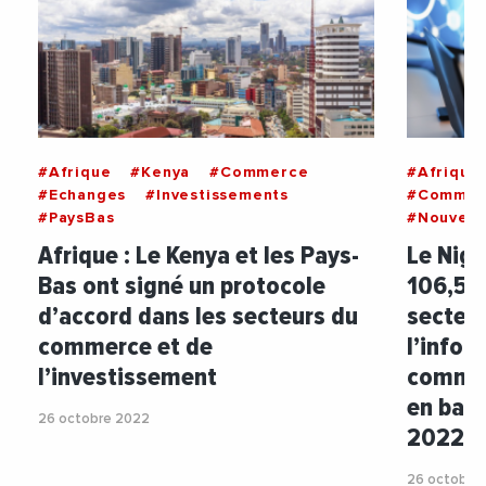
#Afrique
#Kenya
#Commerce
#Afrique
#Echanges
#Investissements
#Communi
#PaysBas
#Nouvell
Afrique : Le Kenya et les Pays-
Le Nige
Bas ont signé un protocole
106,5 m
d’accord dans les secteurs du
secteur
commerce et de
l’infor
l’investissement
commun
en bais
26 octobre 2022
2022
26 octobre