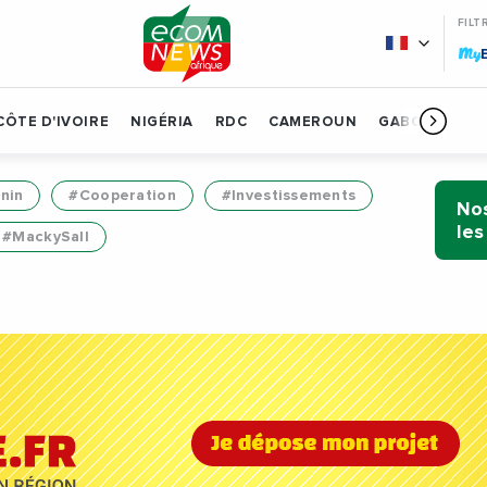
FILT
My
CÔTE D'IVOIRE
NIGÉRIA
RDC
CAMEROUN
GABON
BÉN
nin
#Cooperation
#Investissements
Nos
les
#MackySall