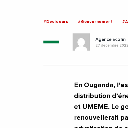
#Decideurs
#Gouvernement
#A
Agence Ecofin
27 décembre 202
En Ouganda, l’ess
distribution d’é
et UMEME. Le go
renouvellerait p