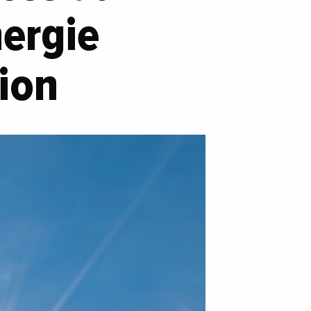
nergie
tion