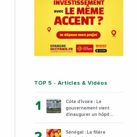
TOP 5
- Articles & Vidéos
Côte d’Ivoire : Le
gouvernement vient
d’inaugurer un hôpital
général à Yopougon
commune d’Abidjan,
Sénégal : La filière
au sud du pays