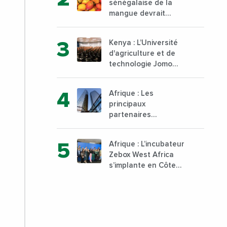
sénégalaise de la
mangue devrait
dépasser son record
d’exportation avec 30
Kenya : L’Université
000 tonnes produites
d'agriculture et de
technologie Jomo
Kenyatta va ouvrir un
institut supérieur de
Afrique : Les
formation technique
principaux
et professionnelle sur
partenaires
son campus de Karen
commerciaux de la
à Nairobi dès janvier
France sont
2023
Afrique : L’incubateur
désormais le Nigeria,
Zebox West Africa
l’Angola et l’Afrique
s’implante en Côte
du Sud
d’Ivoire depuis
Marseille en France