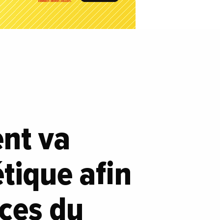
nt va
tique afin
nces du