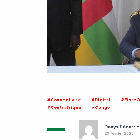
#Connectivite
#Digital
#FibreO
#Centrafrique
#Congo
Denys Bédarrid
20 février 2023