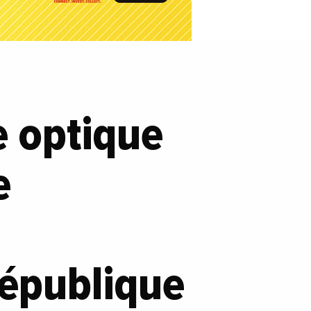
e optique
e
République