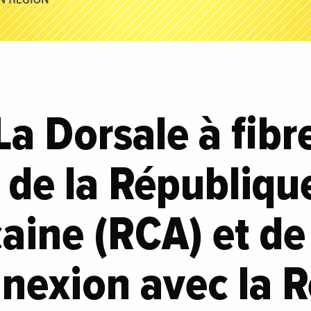
 La Dorsale à fibr
 de la Républiqu
caine (RCA) et de
nnexion avec la 