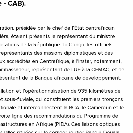
 - CAB).
ation, présidée par le chef de l’État centrafricain
ra, étaient présents le représentant du ministre
ations de la République du Congo, les officiels
s représentants des missions diplomatiques et des
ux accrédités en Centrafrique, à l’instar, notamment,
ambassadeur, représentant de l’UE à la CEMAC, et de
ésentant de la Banque africaine de développement.
allation et l’opérationnalisation de 935 kilomètres de
et sous-fluviale, qui constituent les premiers tronçons
ationale et interconnectent la RCA, le Cameroun et le
 droite ligne des recommandations du Programme de
structures en Afrique (PIDA). Ces liaisons optiques
s villes situées sur le corridor routier Bangui-Douala