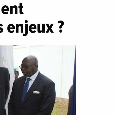
ment
s enjeux ?