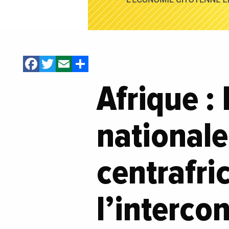
Facebook
Twitter
Email
Share
Afrique :
nationale
centrafri
l’interco