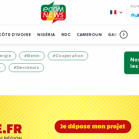
FILT
My
CÔTE D'IVOIRE
NIGÉRIA
RDC
CAMEROUN
GABON
BÉN
ergie
#Benin
#Cooperation
Nos
les
e
#Decideurs