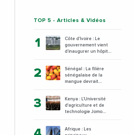
TOP 5
- Articles & Vidéos
Côte d’Ivoire : Le
gouvernement vient
d’inaugurer un hôpital
général à Yopougon
commune d’Abidjan,
Sénégal : La filière
au sud du pays
sénégalaise de la
mangue devrait
dépasser son record
d’exportation avec 30
Kenya : L’Université
000 tonnes produites
d'agriculture et de
technologie Jomo
Kenyatta va ouvrir un
institut supérieur de
Afrique : Les
formation technique