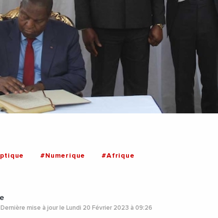
ptique
#Numerique
#Afrique
e
Dernière mise à jour le Lundi 20 Février 2023 à 09:26