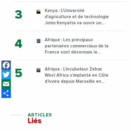
Kenya : L’Université
d'agriculture et de technologie
Jomo Kenyatta va ouvrir un
institut supérieur de formation
technique et professionnelle
Afrique : Les principaux
sur son campus de Karen à
partenaires commerciaux de la
Nairobi dès janvier 2023
France sont désormais le
Nigeria, l’Angola et l’Afrique du
Facebook
Sud
Afrique : L’incubateur Zebox
Twitter
West Africa s’implante en Côte
Email
d’Ivoire depuis Marseille en
France
Share
ARTICLES
Liés