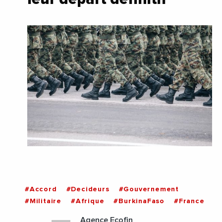
#Accord
#Decideurs
#Gouvernement
#Militaire
#Afrique
#BurkinaFaso
#France
Agence Ecofin