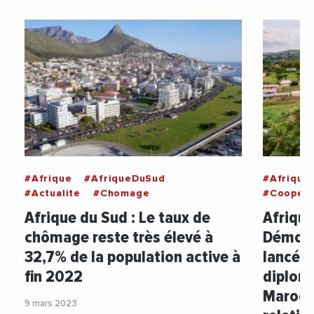
#Afrique
#AfriqueDuSud
#Afrique
#Actualite
#Chomage
#Coopera
Afrique du Sud : Le taux de
Afrique
chômage reste très élevé à
Démocr
32,7% de la population active à
lancé u
fin 2022
diplom
Maroc 
9 mars 2023