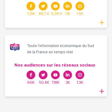
1,2M
88,7 K
5.39 K
1,1K
1.5K
Toute l’information économique du Sud
de la France en temps réel
Nos audiences sur les réseaux sociaux
66K
50,4K
7,18K
3K
1,3K