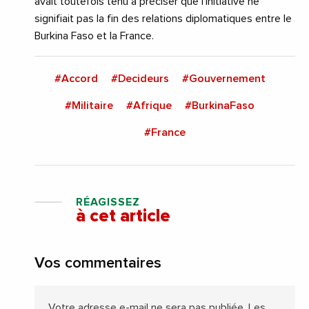
avait toutefois tenu à préciser que l’initiative ne
signifiait pas la fin des relations diplomatiques entre le
Burkina Faso et la France.
#Accord
#Decideurs
#Gouvernement
#Militaire
#Afrique
#BurkinaFaso
#France
RÉAGISSEZ
à cet article
Vos commentaires
Votre adresse e-mail ne sera pas publiée.
Les