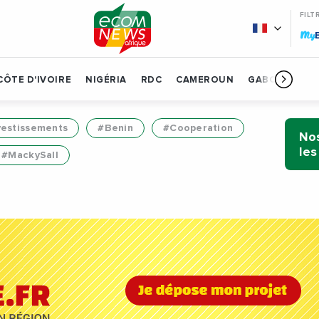
FILT
My
CÔTE D'IVOIRE
NIGÉRIA
RDC
CAMEROUN
GABON
BÉN
vestissements
#Benin
#Cooperation
Nos
les
#MackySall