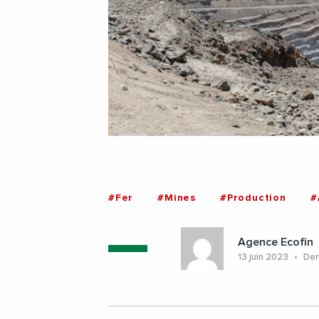
#Fer
#Mines
#Production
#
Agence Ecofin
13 juin 2023
Dern