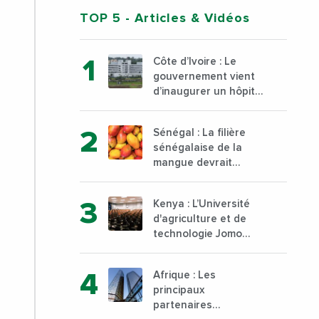
TOP 5
- Articles & Vidéos
Côte d’Ivoire : Le
gouvernement vient
d’inaugurer un hôpital
général à Yopougon
commune d’Abidjan,
Sénégal : La filière
au sud du pays
sénégalaise de la
mangue devrait
dépasser son record
d’exportation avec 30
Kenya : L’Université
000 tonnes produites
d'agriculture et de
technologie Jomo
Kenyatta va ouvrir un
institut supérieur de
Afrique : Les
formation technique
principaux
et professionnelle sur
partenaires
son campus de Karen