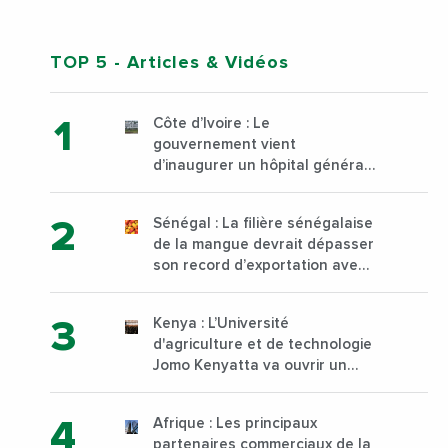
TOP 5
- Articles & Vidéos
Côte d’Ivoire : Le
gouvernement vient
d’inaugurer un hôpital général
à Yopougon commune
d’Abidjan, au sud du pays
Sénégal : La filière sénégalaise
de la mangue devrait dépasser
son record d’exportation avec
30 000 tonnes produites
Kenya : L’Université
d'agriculture et de technologie
Jomo Kenyatta va ouvrir un
institut supérieur de formation
technique et professionnelle
Afrique : Les principaux
sur son campus de Karen à
partenaires commerciaux de la