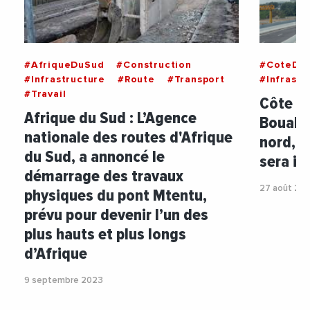
#AfriqueDuSud
#Construction
#CoteDIv
#Infrastructure
#Route
#Transport
#Infrastr
#Travail
Côte d’
Afrique du Sud : L’Agence
Bouaké 
nationale des routes d'Afrique
nord, e
du Sud, a annoncé le
sera in
démarrage des travaux
27 août 20
physiques du pont Mtentu,
prévu pour devenir l’un des
plus hauts et plus longs
d’Afrique
9 septembre 2023