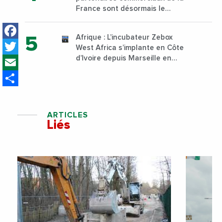
Nairobi dès janvier 2023
France sont désormais le
Nigeria, l’Angola et l’Afrique du
Facebook
Sud
Afrique : L’incubateur Zebox
Twitter
West Africa s’implante en Côte
Email
d’Ivoire depuis Marseille en
France
Share
ARTICLES
Liés