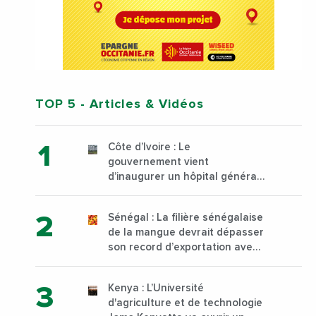
TOP 5
- Articles & Vidéos
Côte d’Ivoire : Le
gouvernement vient
d’inaugurer un hôpital général
à Yopougon commune
d’Abidjan, au sud du pays
Sénégal : La filière sénégalaise
de la mangue devrait dépasser
son record d’exportation avec
30 000 tonnes produites
Kenya : L’Université
d'agriculture et de technologie