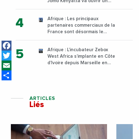
Jomo Kenyatta va ouvrir un
institut supérieur de formation
technique et professionnelle
Afrique : Les principaux
sur son campus de Karen à
partenaires commerciaux de la
Nairobi dès janvier 2023
France sont désormais le
Nigeria, l’Angola et l’Afrique du
Facebook
Sud
Afrique : L’incubateur Zebox
Twitter
West Africa s’implante en Côte
Email
d’Ivoire depuis Marseille en
France
Share
ARTICLES
Liés