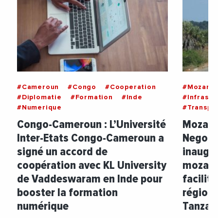
#Cameroun
#Congo
#Cooperation
#Mozamb
#Diplomatie
#Formation
#Inde
#Infrastr
#Numerique
#Transpo
Congo-Cameroun : L’Université
Mozamb
Inter-Etats Congo-Cameroun a
Negoma
signé un accord de
inaugur
coopération avec KL University
mozambi
de Vaddeswaram en Inde pour
facilite
booster la formation
région 
numérique
Tanzan