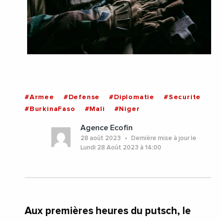
#Armee
#Defense
#Diplomatie
#Securite
#BurkinaFaso
#Mali
#Niger
Agence Ecofin
28 août 2023
Dernière mise à jour le
Lundi 28 Août 2023 à 14:00
Aux premières heures du putsch, le