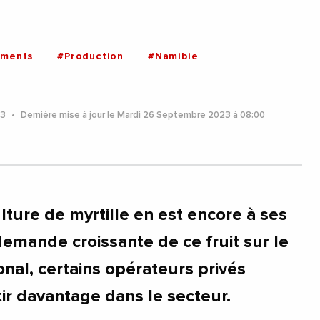
ements
#Production
#Namibie
23
Dernière mise à jour le Mardi 26 Septembre 2023 à 08:00
lture de myrtille en est encore à ses
demande croissante de ce fruit sur le
nal, certains opérateurs privés
tir davantage dans le secteur.