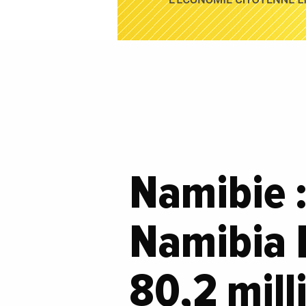
Namibie : 
Namibia B
80,2 mill