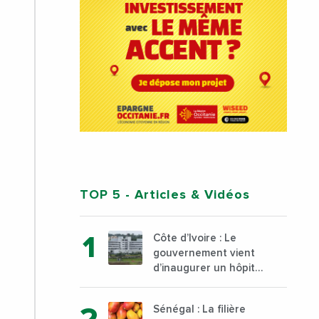
TOP 5
- Articles & Vidéos
Côte d’Ivoire : Le
gouvernement vient
d’inaugurer un hôpital
général à Yopougon
commune d’Abidjan,
Sénégal : La filière
au sud du pays