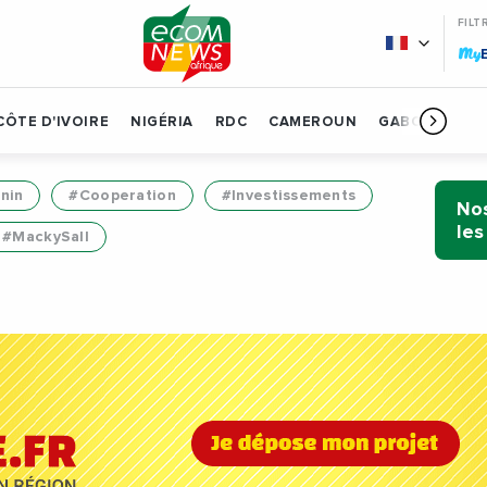
FILT
My
CÔTE D'IVOIRE
NIGÉRIA
RDC
CAMEROUN
GABON
BÉN
nin
#Cooperation
#Investissements
Nos
les
#MackySall