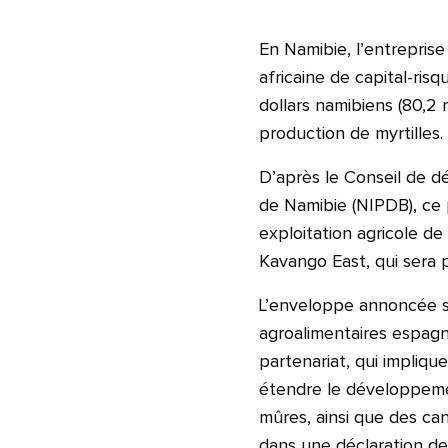
En Namibie, l’entreprise 
africaine de capital-risq
dollars namibiens (80,2 
production de myrtilles.
D’après le Conseil de 
de Namibie (NIPDB), ce
exploitation agricole d
Kavango East, qui sera p
L’enveloppe annoncée s
agroalimentaires espagno
partenariat, qui impliqu
étendre le développement
mûres, ainsi que des ca
dans une déclaration de 