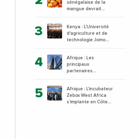
sénégalaise de la
mangue devrait
dépasser son record
d’exportation avec 30
Kenya : L’Université
000 tonnes produites
d'agriculture et de
technologie Jomo
Kenyatta va ouvrir un
institut supérieur de
Afrique : Les
formation technique
principaux
et professionnelle sur
partenaires
son campus de Karen
commerciaux de la
à Nairobi dès janvier
France sont
2023
Afrique : L’incubateur
désormais le Nigeria,
Zebox West Africa
l’Angola et l’Afrique
s’implante en Côte
du Sud
d’Ivoire depuis
Marseille en France