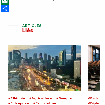
Email
France
Share
ARTICLES
Liés
#Ethiopie
#Agriculture
#Banque
#Burkina
#Entreprise
#Exportation
#Diploma