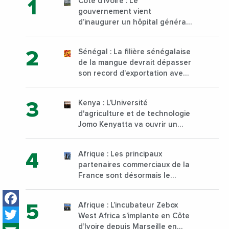
Côte d’Ivoire : Le
gouvernement vient
d’inaugurer un hôpital général
à Yopougon commune
d’Abidjan, au sud du pays
Sénégal : La filière sénégalaise
de la mangue devrait dépasser
son record d’exportation avec
30 000 tonnes produites
Kenya : L’Université
d'agriculture et de technologie
Jomo Kenyatta va ouvrir un
institut supérieur de formation
technique et professionnelle
Afrique : Les principaux
sur son campus de Karen à
partenaires commerciaux de la
Nairobi dès janvier 2023
France sont désormais le
Nigeria, l’Angola et l’Afrique du
Facebook
Sud
Afrique : L’incubateur Zebox
Twitter
West Africa s’implante en Côte
d’Ivoire depuis Marseille en