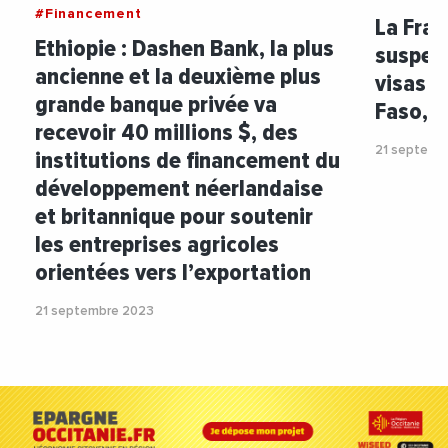
#Financement
La Fran
Ethiopie : Dashen Bank, la plus
suspens
ancienne et la deuxième plus
visas a
grande banque privée va
Faso, d
recevoir 40 millions $, des
21 septemb
institutions de financement du
développement néerlandaise
et britannique pour soutenir
les entreprises agricoles
orientées vers l’exportation
21 septembre 2023