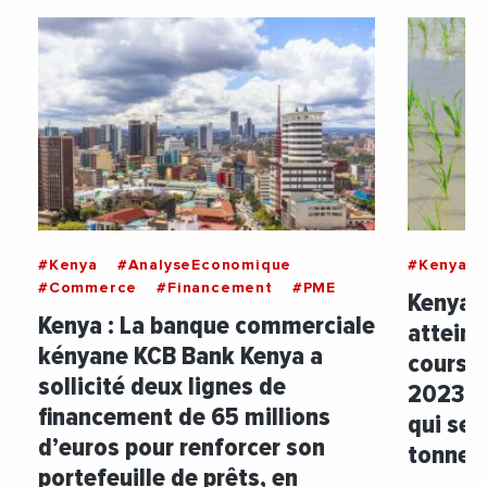
#Kenya
#AnalyseEconomique
#Kenya
#Commerce
#Financement
#PME
Kenya :
Kenya : La banque commerciale
atteint
kényane KCB Bank Kenya a
cours 
sollicité deux lignes de
2023 a
financement de 65 millions
qui se 
d’euros pour renforcer son
tonne
portefeuille de prêts, en