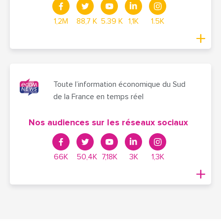
1,2M
88,7 K
5.39 K
1,1K
1.5K
Toute l’information économique du Sud
de la France en temps réel
Nos audiences sur les réseaux sociaux
66K
50,4K
7,18K
3K
1,3K