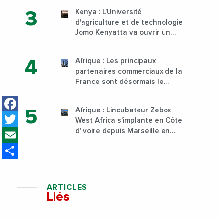
Kenya : L’Université
d'agriculture et de technologie
Jomo Kenyatta va ouvrir un
institut supérieur de formation
technique et professionnelle
Afrique : Les principaux
sur son campus de Karen à
partenaires commerciaux de la
Nairobi dès janvier 2023
France sont désormais le
Nigeria, l’Angola et l’Afrique du
Facebook
Sud
Afrique : L’incubateur Zebox
Twitter
West Africa s’implante en Côte
Email
d’Ivoire depuis Marseille en
France
Share
ARTICLES
Liés